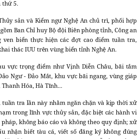
 thứ 5.
Thủy sản và Kiểm ngư Nghệ An chủ trì, phối hợp
n gồm Ban Chỉ huy Bộ đội Biên phòng tỉnh, Công an
 ven biển thực hiện các đợt cao điểm tuần tra,
khai thác IUU trên vùng biển tỉnh Nghệ An.
khu vực trọng điểm như Vịnh Diễn Châu, bãi tắm
Đảo Ngư - Đảo Mắt, khu vực bãi ngang, vùng giáp
 Thanh Hóa, Hà Tĩnh...
 tuần tra lần này nhằm ngăn chặn và kịp thời xử
hạm trong lĩnh vực thủy sản, đặc biệt các hành vi
p pháp, không báo cáo và không theo quy định; xử
u nhận biết tàu cá, viết số đăng ký không đúng