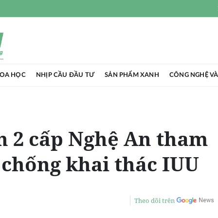
HOA HỌC
NHỊP CẦU ĐẦU TƯ
SẢN PHẨM XANH
CÔNG NGHỆ VÀ
n 2 cấp Nghệ An tham
a chống khai thác IUU
Theo dõi trên