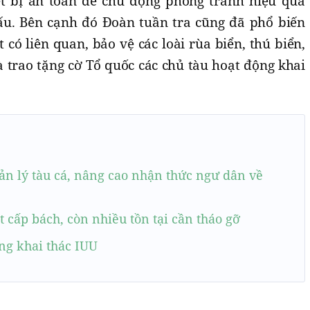
ết bị an toàn để chủ động phòng tránh hiệu quả
 xấu. Bên cạnh đó Đoàn tuần tra cũng đã phổ biến
 có liên quan, bảo vệ các loài rùa biển, thú biển,
à trao tặng cờ Tổ quốc các chủ tàu hoạt động khai
ản lý tàu cá, nâng cao nhận thức ngư dân về
t cấp bách, còn nhiều tồn tại cần tháo gỡ
ng khai thác IUU