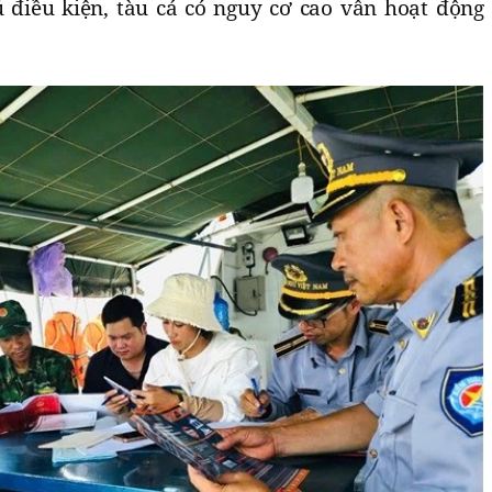
ủ điều kiện, tàu cá có nguy cơ cao vẫn hoạt động