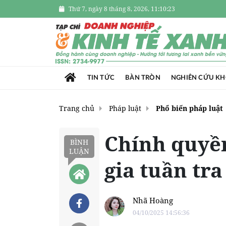
Thứ 7, ngày 8 tháng 8, 2026, 11:10:24
TIN TỨC
BÀN TRÒN
NGHIÊN CỨU K
Trang chủ
Pháp luật
Phổ biến pháp luật
Chính quyề
BÌNH
LUẬN
gia tuần tr
Nhã Hoàng
04/10/2025 14:56:36