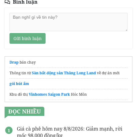
Bình luận
Gửi bình luận
Drap
bán chạy
Thông tin từ
Sàn bất động sản Thăng Long Land
về dự án mới
gói hút ẩm
Khu đô thị
Vinhomes Saigon Park
Hóc Môn
Dự án
The Magnolia MIK
Long Biên
ĐỌC NHIỀU
Căn hộ cao cấp
celesta gold
thuộc khu đô thị Celesta City
chi tiết dự án
tt genesis nhà bè
của TT Capital
Giá cà phê hôm nay 8/8/2026: Giảm mạnh, rời
mốc 98.000 đồng/kg