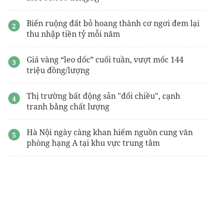
Imperia Sky Park Hà Nội
Thông tin
Dự án Vinhomes Saigon Park
Hóc Môn
Biến ruộng đất bỏ hoang thành cơ ngơi đem lại
thu nhập tiền tỷ mỗi năm
Thông tin về
căn hộ fenica dĩ an
Thông tin
Vinhomes Sai Gon Park
mới nhất
Giá vàng “leo dốc” cuối tuần, vượt mốc 144
Lynn Times Onsen Retreat Hưng Yên
triệu đồng/lượng
Vị trí
The vista văn la
Hà Đông
Thị trường bất động sản "đổi chiều", cạnh
Dự án The Emerald Boulevard
chủ đầu tư
tranh bằng chất lượng
dự án
sunshine empire ciputra
Hà Nội ngày càng khan hiếm nguồn cung văn
phòng hạng A tại khu vực trung tâm