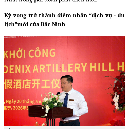
K
ỳ vọng trở thành điểm nhấn
“
dịch
vụ -
du
lịch
”
mới của Bắc Ninh