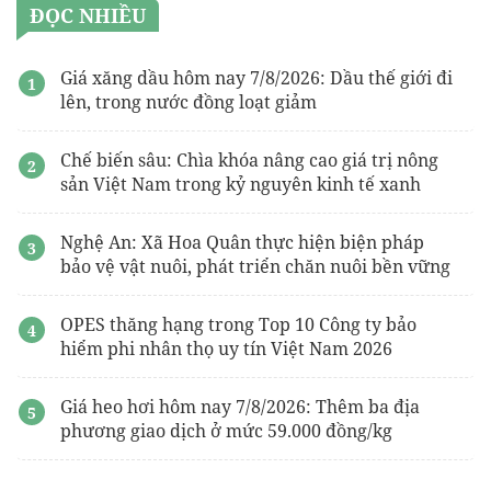
ĐỌC NHIỀU
Tư vấn
hệ thống kế toán khách sạn
gói hút ẩm
Giá xăng dầu hôm nay 7/8/2026: Dầu thế giới đi
lên, trong nước đồng loạt giảm
Áo choàng tắm khách sạn
Chế biến sâu: Chìa khóa nâng cao giá trị nông
sản Việt Nam trong kỷ nguyên kinh tế xanh
Nghệ An: Xã Hoa Quân thực hiện biện pháp
bảo vệ vật nuôi, phát triển chăn nuôi bền vững
OPES thăng hạng trong Top 10 Công ty bảo
hiểm phi nhân thọ uy tín Việt Nam 2026
Giá heo hơi hôm nay 7/8/2026: Thêm ba địa
phương giao dịch ở mức 59.000 đồng/kg