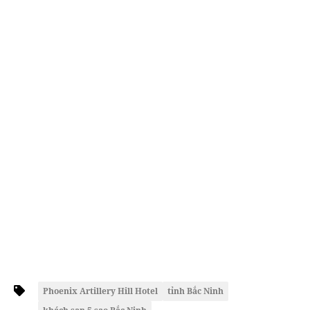
Phoenix Artillery Hill Hotel
tỉnh Bắc Ninh