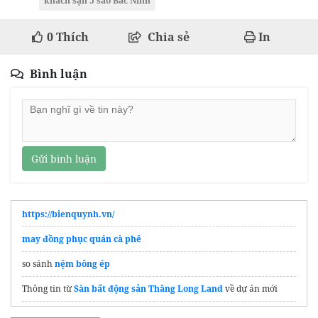
khách sạn 5 sao Bắc Ninh
0
Thích
Chia sẻ
In
Bình luận
Gửi bình luận
https://bienquynh.vn/
may đồng phục quán cà phê
so sánh
nệm bông ép
Thông tin từ
Sàn bất động sản Thăng Long Land
về dự án mới
Marina Bay Vung Tau Resort & Spa