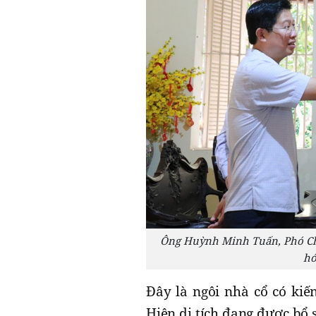
Ông Huỳnh Minh Tuấn, Phó Chủ 
hó
Đây là ngôi nhà cổ có kiế
Hiện di tích đang được bổ