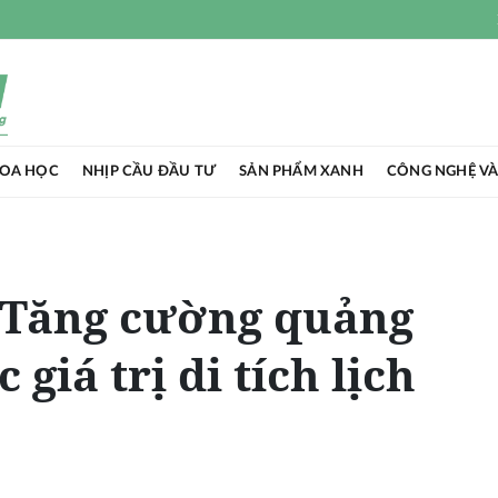
HOA HỌC
NHỊP CẦU ĐẦU TƯ
SẢN PHẨM XANH
CÔNG NGHỆ VÀ
 Tăng cường quảng
 giá trị di tích lịch