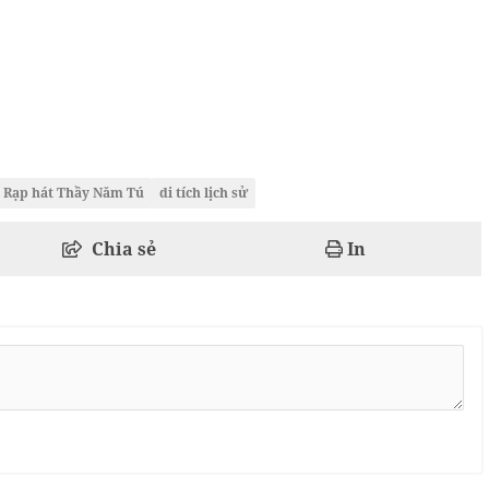
Rạp hát Thầy Năm Tú
di tích lịch sử
Chia sẻ
In