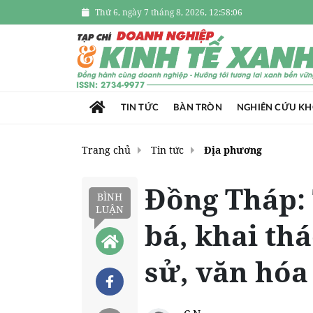
Thứ 6, ngày 7 tháng 8, 2026, 12:58:07
TIN TỨC
BÀN TRÒN
NGHIÊN CỨU K
Trang chủ
Tin tức
Địa phương
Đồng Tháp:
BÌNH
LUẬN
bá, khai thác
sử, văn hóa