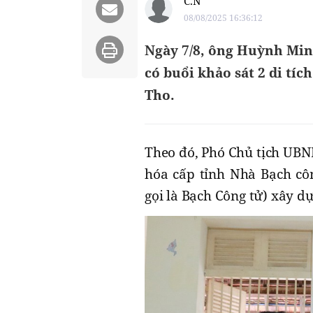
C.N
08/08/2025 16:36:12
Ngày 7/8, ông Huỳnh Min
có buổi khảo sát 2 di tí
Tho.
Theo đó, Phó Chủ tịch UBND 
hóa cấp tỉnh Nhà Bạch cô
gọi là Bạch Công tử) xây d