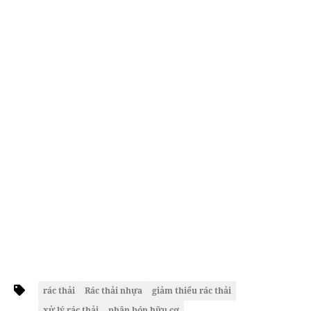
rác thải
Rác thải nhựa
giảm thiểu rác thải
xử lý rác thải
phân bón hữu cơ