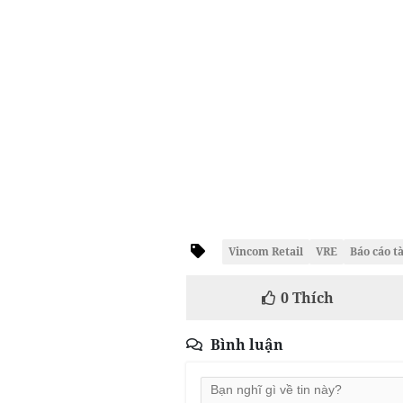
Vincom Retail
VRE
Báo cáo t
0
Thích
Bình luận