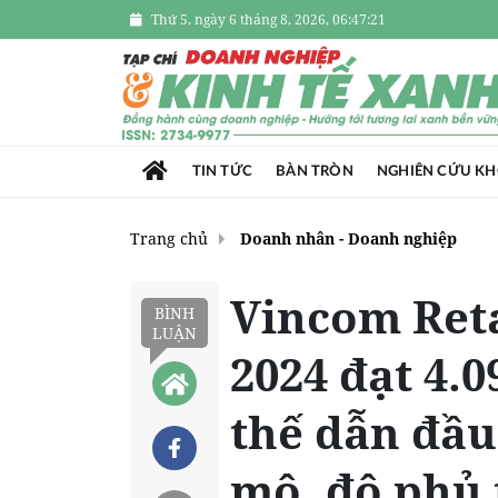
Thứ 5, ngày 6 tháng 8, 2026, 06:47:22
TIN TỨC
BÀN TRÒN
NGHIÊN CỨU K
Trang chủ
Doanh nhân - Doanh nghiệp
Vincom Reta
BÌNH
LUẬN
2024 đạt 4.0
thế dẫn đầu
mô, độ phủ 