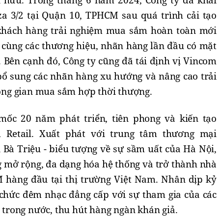
n hữu. Trong tháng 6 năm 2024, Công ty đã khai
za 3/2 tại Quận 10, TPHCM sau quá trình cải tạo
khách hàng trải nghiệm mua sắm hoàn toàn mới
i cùng các thương hiệu, nhãn hàng lần đầu có mặt
 Bên cạnh đó, Công ty cũng đã tái định vị Vincom
bổ sung các nhãn hàng xu hướng và nâng cao trải
ng gian mua sắm hợp thời thượng.
ốc 20 năm phát triển, tiên phong và kiến tạo
 Retail. Xuất phát với trung tâm thương mại
 Bà Triệu - biểu tượng về sự sầm uất của Hà Nội,
 mở rộng, đa dạng hóa hệ thống và trở thành nhà
 hàng đầu tại thị trường Việt Nam. Nhân dịp kỷ
 chức đêm nhạc đẳng cấp với sự tham gia của các
à trong nước, thu hút hàng ngàn khán giả.