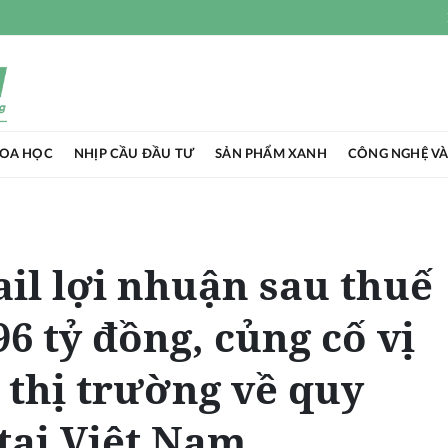
HOA HỌC
NHỊP CẦU ĐẦU TƯ
SẢN PHẨM XANH
CÔNG NGHỆ VÀ
il lợi nhuận sau thuế
96 tỷ đồng, củng cố vị
 thị trường về quy
tại Việt Nam