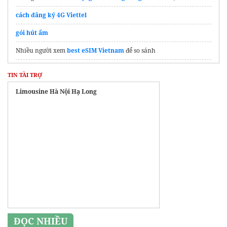
cách đăng ký 4G Viettel
gói hút ẩm
Nhiều người xem
best eSIM Vietnam
để so sánh
vé máy bay
TIN TÀI TRỢ
Hoàng Lam Sơn Viettel
Limousine Hà Nội Hạ Long
ĐỌC NHIỀU