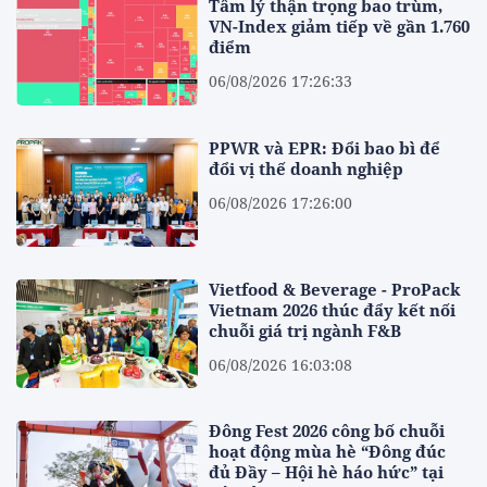
Tâm lý thận trọng bao trùm,
VN-Index giảm tiếp về gần 1.760
điểm
06/08/2026 17:26:33
PPWR và EPR: Đổi bao bì để
đổi vị thế doanh nghiệp
06/08/2026 17:26:00
Vietfood & Beverage - ProPack
Vietnam 2026 thúc đẩy kết nối
chuỗi giá trị ngành F&B
06/08/2026 16:03:08
Đông Fest 2026 công bố chuỗi
hoạt động mùa hè “Đông đúc
đủ Đầy – Hội hè háo hức” tại