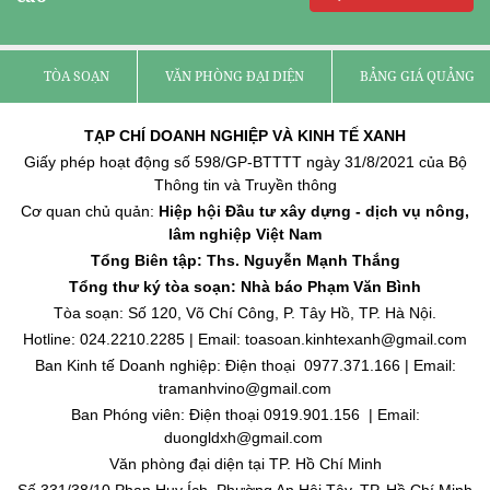
TÒA SOẠN
VĂN PHÒNG ĐẠI DIỆN
BẢNG GIÁ QUẢNG C
TẠP CHÍ DOANH NGHIỆP VÀ KINH TẾ XANH
Giấy phép hoạt động số 598/GP-BTTTT ngày 31/8/2021 của Bộ
Thông tin và Truyền thông
Cơ quan chủ quản:
Hiệp hội Đầu tư xây dựng - dịch vụ nông,
lâm nghiệp Việt Nam
Tổng Biên tập: Ths. Nguyễn Mạnh Thắng
Tổng thư ký tòa soạn: Nhà báo Phạm Văn Bình
Tòa soạn: Số 120, Võ Chí Công, P. Tây Hồ, TP. Hà Nội.
Hotline: 024.2210.2285 | Email: toasoan.kinhtexanh@gmail.com
Ban Kinh tế Doanh nghiệp: Điện thoại 0977.371.166 | Email:
tramanhvino@gmail.com
Ban Phóng viên: Điện thoại 0919.901.156 | Email:
duongldxh@gmail.com
Văn phòng đại diện tại TP. Hồ Chí Minh