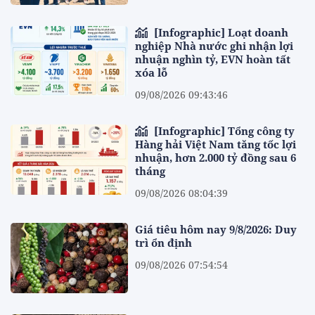
[Infographic] Loạt doanh
nghiệp Nhà nước ghi nhận lợi
nhuận nghìn tỷ, EVN hoàn tất
xóa lỗ
09/08/2026 09:43:46
[Infographic] Tổng công ty
Hàng hải Việt Nam tăng tốc lợi
nhuận, hơn 2.000 tỷ đồng sau 6
tháng
09/08/2026 08:04:39
Giá tiêu hôm nay 9/8/2026: Duy
trì ổn định
09/08/2026 07:54:54