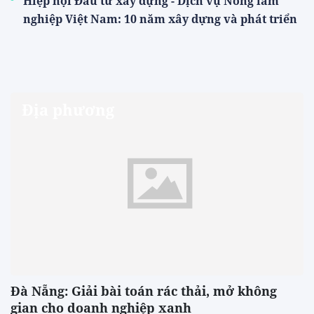
Hiệp hội Đầu tư xây dựng - Dịch vụ Nông lâm
nghiệp Việt Nam: 10 năm xây dựng và phát triển
Địa phương
Đà Nẵng: Giải bài toán rác thải, mở không
gian cho doanh nghiệp xanh