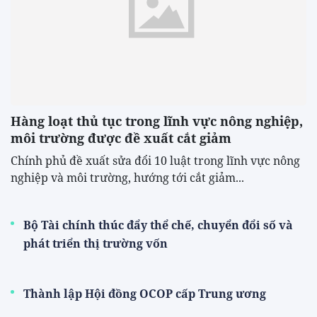
Hàng loạt thủ tục trong lĩnh vực nông nghiệp,
môi trường được đề xuất cắt giảm
Chính phủ đề xuất sửa đổi 10 luật trong lĩnh vực nông
nghiệp và môi trường, hướng tới cắt giảm...
Bộ Tài chính thúc đẩy thể chế, chuyển đổi số và
phát triển thị trường vốn
Thành lập Hội đồng OCOP cấp Trung ương