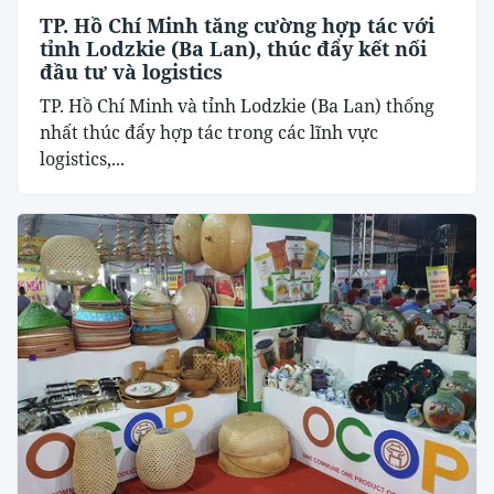
TP. Hồ Chí Minh tăng cường hợp tác với
tỉnh Lodzkie (Ba Lan), thúc đẩy kết nối
đầu tư và logistics
TP. Hồ Chí Minh và tỉnh Lodzkie (Ba Lan) thống
nhất thúc đẩy hợp tác trong các lĩnh vực
logistics,...