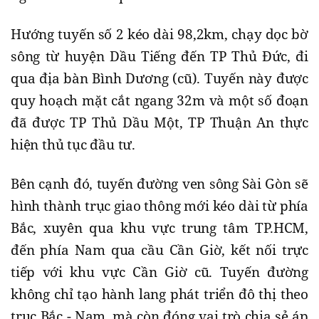
Hướng tuyến số 2 kéo dài 98,2km, chạy dọc bờ
sông từ huyện Dầu Tiếng đến TP Thủ Đức, đi
qua địa bàn Bình Dương (cũ). Tuyến này được
quy hoạch mặt cắt ngang 32m và một số đoạn
đã được TP Thủ Dầu Một, TP Thuận An thực
hiện thủ tục đầu tư.
Bên cạnh đó, tuyến đường ven sông Sài Gòn sẽ
hình thành trục giao thông mới kéo dài từ phía
Bắc, xuyên qua khu vực trung tâm TP.HCM,
đến phía Nam qua cầu Cần Giờ, kết nối trực
tiếp với khu vực Cần Giờ cũ. Tuyến đường
không chỉ tạo hành lang phát triển đô thị theo
trục Bắc - Nam, mà còn đóng vai trò chia sẻ áp