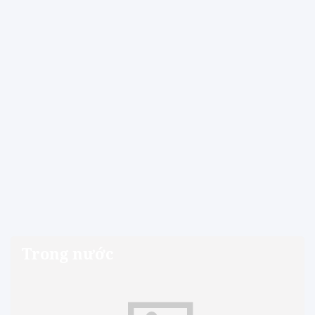
Trong nước