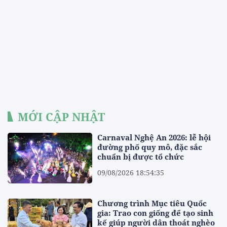
MỚI CẬP NHẬT
Carnaval Nghệ An 2026: lễ hội
đường phố quy mô, đặc sắc
chuẩn bị được tổ chức
09/08/2026 18:54:35
Chương trình Mục tiêu Quốc
gia: Trao con giống để tạo sinh
kế giúp người dân thoát nghèo