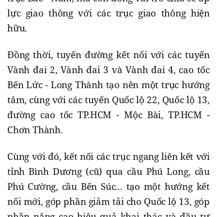
lực giao thông với các trục giao thông hiện
hữu.
Đồng thời, tuyến đường kết nối với các tuyến
Vành đai 2, Vành đai 3 và Vành đai 4, cao tốc
Bến Lức - Long Thành tạo nên một trục hướng
tâm, cùng với các tuyến Quốc lộ 22, Quốc lộ 13,
đường cao tốc TP.HCM - Mộc Bài, TP.HCM -
Chơn Thành.
Cùng với đó, kết nối các trục ngang liên kết với
tỉnh Bình Dương (cũ) qua cầu Phú Long, cầu
Phú Cường, cầu Bến Súc... tạo một hướng kết
nối mới, góp phần giảm tải cho Quốc lộ 13, góp
phần nâng cao hiệu quả khai thác và đầu tư