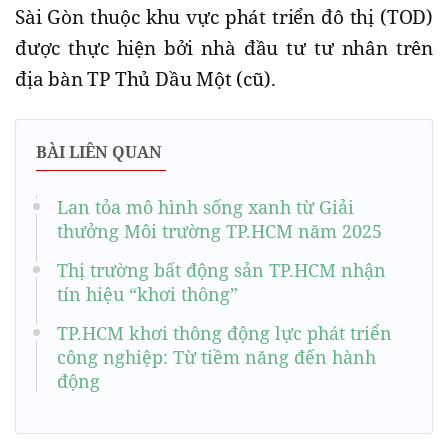
Sài Gòn thuộc khu vực phát triển đô thị (TOD)
được thực hiện bởi nhà đầu tư tư nhân trên
địa bàn TP Thủ Dầu Một (cũ).
BÀI LIÊN QUAN
Lan tỏa mô hình sống xanh từ Giải
thưởng Môi trường TP.HCM năm 2025
Thị trường bất động sản TP.HCM nhận
tín hiệu “khơi thông”
TP.HCM khơi thông động lực phát triển
công nghiệp: Từ tiềm năng đến hành
động