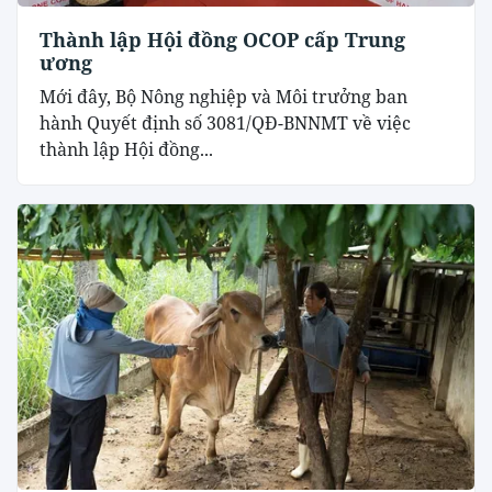
Thành lập Hội đồng OCOP cấp Trung
ương
Mới đây, Bộ Nông nghiệp và Môi trưởng ban
hành Quyết định số 3081/QĐ-BNNMT về việc
thành lập Hội đồng...