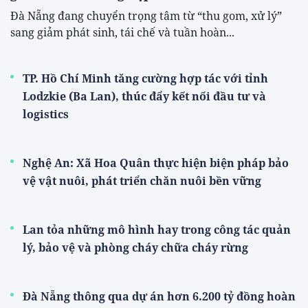
Đà Nẵng đang chuyển trọng tâm từ “thu gom, xử lý”
sang giảm phát sinh, tái chế và tuần hoàn...
TP. Hồ Chí Minh tăng cường hợp tác với tỉnh
Lodzkie (Ba Lan), thúc đẩy kết nối đầu tư và
logistics
Nghệ An: Xã Hoa Quân thực hiện biện pháp bảo
vệ vật nuôi, phát triển chăn nuôi bền vững
Lan tỏa những mô hình hay trong công tác quản
lý, bảo vệ và phòng cháy chữa cháy rừng
Đà Nẵng thông qua dự án hơn 6.200 tỷ đồng hoàn