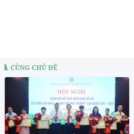
CÙNG CHỦ ĐỀ