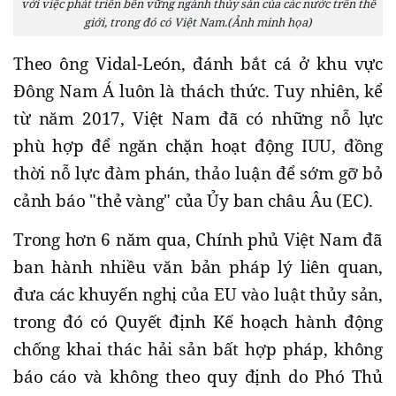
với việc phát triển bền vững ngành thủy sản của các nước trên thế
giới, trong đó có Việt Nam.(Ảnh minh họa)
Theo ông Vidal-León, đánh bắt cá ở khu vực
Đông Nam Á luôn là thách thức. Tuy nhiên, kể
từ năm 2017, Việt Nam đã có những nỗ lực
phù hợp để ngăn chặn hoạt động IUU, đồng
thời nỗ lực đàm phán, thảo luận để sớm gỡ bỏ
cảnh báo "thẻ vàng" của Ủy ban châu Âu (EC).
Trong hơn 6 năm qua, Chính phủ Việt Nam đã
ban hành nhiều văn bản pháp lý liên quan,
đưa các khuyến nghị của EU vào luật thủy sản,
trong đó có Quyết định Kế hoạch hành động
chống khai thác hải sản bất hợp pháp, không
báo cáo và không theo quy định do Phó Thủ