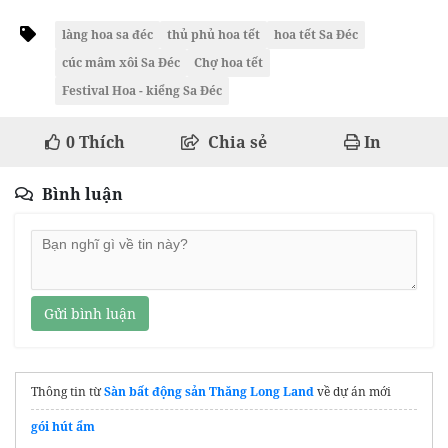
làng hoa sa đéc
thủ phủ hoa tết
hoa tết Sa Đéc
cúc mâm xôi Sa Đéc
Chợ hoa tết
Festival Hoa - kiểng Sa Đéc
0
Thích
Chia sẻ
In
Bình luận
Gửi bình luận
Thông tin từ
Sàn bất động sản Thăng Long Land
về dự án mới
gói hút ẩm