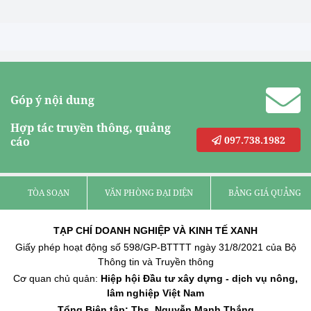
Góp ý nội dung
Hợp tác truyền thông, quảng
097.738.1982
cáo
TÒA SOẠN
VĂN PHÒNG ĐẠI DIỆN
BẢNG GIÁ QUẢNG C
TẠP CHÍ DOANH NGHIỆP VÀ KINH TẾ XANH
Giấy phép hoạt động số 598/GP-BTTTT ngày 31/8/2021 của Bộ
Thông tin và Truyền thông
Cơ quan chủ quản:
Hiệp hội Đầu tư xây dựng - dịch vụ nông,
lâm nghiệp Việt Nam
Tổng Biên tập: Ths. Nguyễn Mạnh Thắng