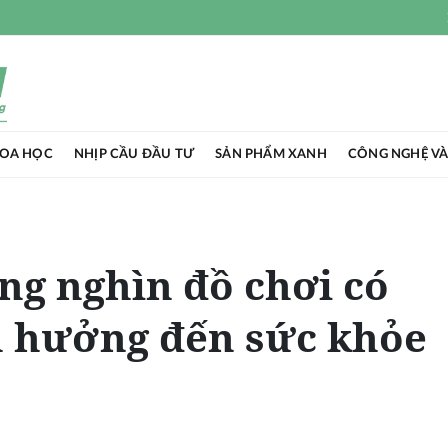
HOA HỌC
NHỊP CẦU ĐẦU TƯ
SẢN PHẨM XANH
CÔNG NGHỆ VÀ
ng nghìn đồ chơi có
h hưởng đến sức khỏe