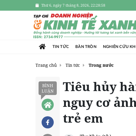
Thứ 6, ngày 7 tháng 8, 2026, 22:28:59
TIN TỨC
BÀN TRÒN
NGHIÊN CỨU K
Trang chủ
Tin tức
Trong nước
Tiêu hủy hà
BÌNH
LUẬN
nguy cơ ản
trẻ em