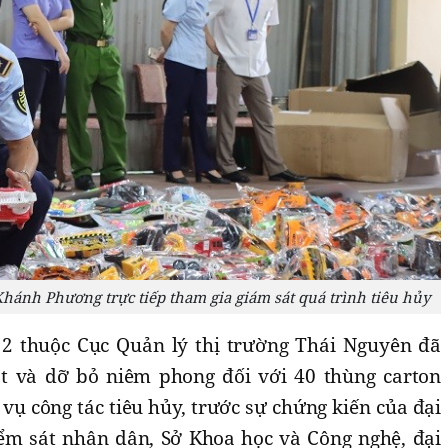
hánh Phương trực tiếp tham gia giám sát quá trình tiêu hủy
 2 thuộc Cục Quản lý thị trường Thái Nguyên đã
t và dỡ bỏ niêm phong đối với 40 thùng carton
ụ công tác tiêu hủy, trước sự chứng kiến của đại
iểm sát nhân dân, Sở Khoa học và Công nghệ, đại