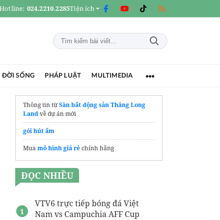
Hotline:
024.2210.2285
Tiện ích
 ĐỜI SỐNG
PHÁP LUẬT
MULTIMEDIA
Thông tin từ
Sàn bất động sản Thăng Long
Land
về dự án mới
gói hút ẩm
Mua
mô hình giá rẻ
chính hãng
ĐỌC NHIỀU
VTV6 trực tiếp bóng đá Việt
Nam vs Campuchia AFF Cup