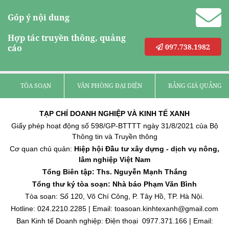
Góp ý nội dung
Hợp tác truyền thông, quảng
097.738.1982
cáo
TÒA SOẠN
VĂN PHÒNG ĐẠI DIỆN
BẢNG GIÁ QUẢNG C
TẠP CHÍ DOANH NGHIỆP VÀ KINH TẾ XANH
Giấy phép hoạt động số 598/GP-BTTTT ngày 31/8/2021 của Bộ
Thông tin và Truyền thông
Cơ quan chủ quản:
Hiệp hội Đầu tư xây dựng - dịch vụ nông,
lâm nghiệp Việt Nam
Tổng Biên tập: Ths. Nguyễn Mạnh Thắng
Tổng thư ký tòa soạn: Nhà báo Phạm Văn Bình
Tòa soạn: Số 120, Võ Chí Công, P. Tây Hồ, TP. Hà Nội.
Hotline: 024.2210.2285 | Email: toasoan.kinhtexanh@gmail.com
Ban Kinh tế Doanh nghiệp: Điện thoại 0977.371.166 | Email: