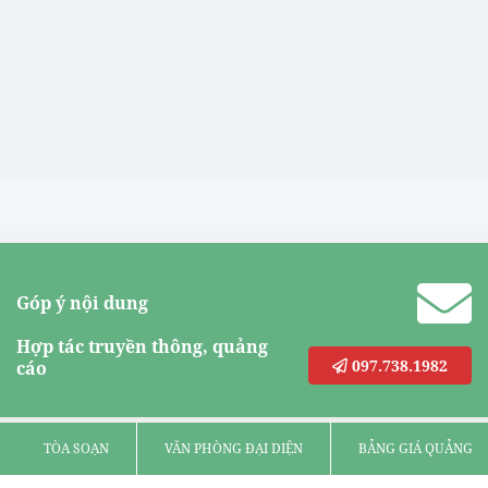
Góp ý nội dung
Hợp tác truyền thông, quảng
097.738.1982
cáo
TÒA SOẠN
VĂN PHÒNG ĐẠI DIỆN
BẢNG GIÁ QUẢNG C