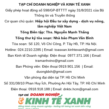
TẠP CHÍ DOANH NGHIỆP VÀ KINH TẾ XANH
Giấy phép hoạt động số 598/GP-BTTTT ngày 31/8/2021 của Bộ
Thông tin và Truyền thông
Cơ quan chủ quản:
Hiệp hội Đầu tư xây dựng - dịch vụ nông,
lâm nghiệp Việt Nam
Tổng Biên tập: Ths. Nguyễn Mạnh Thắng
Tổng thư ký tòa soạn: Nhà báo Phạm Văn Bình
Tòa soạn: Số 120, Võ Chí Công, P. Tây Hồ, TP. Hà Nội.
Hotline: 024.2210.2285 | Email: toasoan.kinhtexanh@gmail.com
Ban Kinh tế Doanh nghiệp: Điện thoại 0977.371.166 | Email:
tramanhvino@gmail.com
Ban Phóng viên: Điện thoại 0919.901.156 | Email:
duongldxh@gmail.com
Văn phòng đại diện tại TP. Hồ Chí Minh
Số 331/38/10 Phan Huy Ích, Phường An Hội Tây, TP. Hồ Chí Minh
Điện thoại: 0918.918.188 | Email: dnktx.hcm@gmail.com