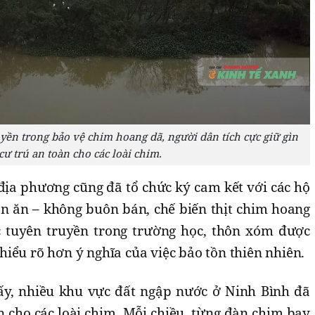
ền trong bảo vệ chim hoang dã, người dân tích cực giữ gìn
cư trú an toàn cho các loài chim.
địa phương cũng đã tổ chức ký cam kết với các hộ
n ăn – không buôn bán, chế biến thịt chim hoang
c tuyên truyền trong trường học, thôn xóm được
iểu rõ hơn ý nghĩa của việc bảo tồn thiên nhiên.
ấy, nhiều khu vực đất ngập nước ở Ninh Bình đã
 cho các loài chim. Mỗi chiều, từng đàn chim bay