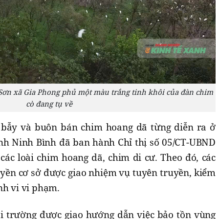
i Sơn xã Gia Phong phủ một màu trắng tinh khôi của đàn chim
cò đang tụ về
, bẫy và buôn bán chim hoang dã từng diễn ra ở
ỉnh Ninh Bình đã ban hành Chỉ thị số 05/CT-UBND
các loài chim hoang dã, chim di cư. Theo đó, các
uyền cơ sở được giao nhiệm vụ tuyên truyền, kiểm
nh vi vi phạm.
 trường được giao hướng dẫn việc bảo tồn vùng