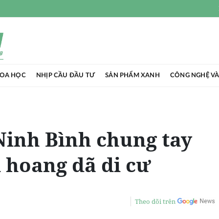
HOA HỌC
NHỊP CẦU ĐẦU TƯ
SẢN PHẨM XANH
CÔNG NGHỆ VÀ
inh Bình chung tay
 hoang dã di cư
Theo dõi trên