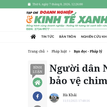
Thứ 6, ngày 7 tháng 8, 2026, 12:26:01
TIN TỨC
BÀN TRÒN
NGHIÊN CỨU K
Trang chủ
Pháp luật
Bạn đọc - Pháp lý
Người dân N
BÌNH
LUẬN
bảo vệ chim
Hà Khải
11/11/2025 17:48:16