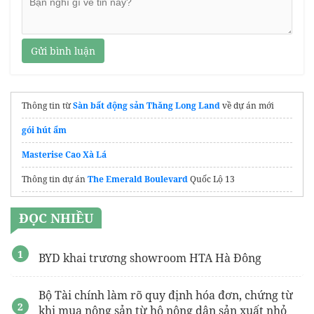
Gửi bình luận
Thông tin từ
Sàn bất động sản Thăng Long Land
về dự án mới
gói hút ẩm
Masterise Cao Xà Lá
Thông tin dự án
The Emerald Boulevard
Quốc Lộ 13
tự động hóa với
cobot hàn chính hãng
ĐỌC NHIỀU
Máy lọc không khí AirProce
Shophouse Catbarina Bay
BYD khai trương showroom HTA Hà Đông
thiết bị đo
Bộ Tài chính làm rõ quy định hóa đơn, chứng từ
khi mua nông sản từ hộ nông dân sản xuất nhỏ