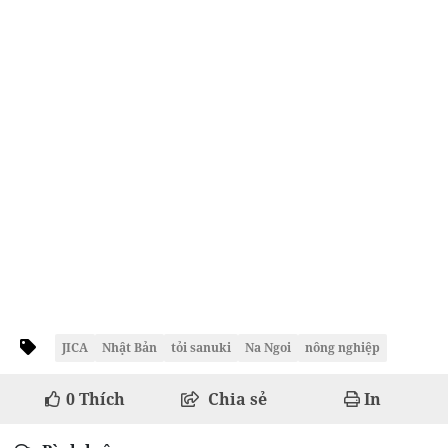
JICA
Nhật Bản
tỏi sanuki
Na Ngoi
nông nghiệp
0
Thích
Chia sẻ
In