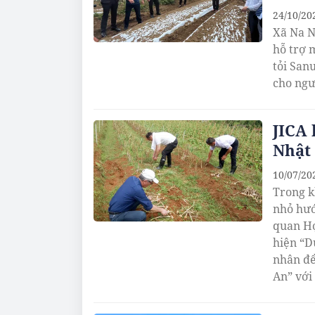
24/10/20
Xã Na N
hỗ trợ 
tỏi San
cho ngư
JICA 
Nhật
10/07/20
Trong k
nhỏ hướ
quan Hợ
hiện “D
nhân để 
An” với
mà các 