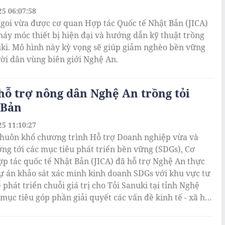
25 06:07:58
goi vừa được cơ quan Hợp tác Quốc tế Nhật Bản (JICA)
máy móc thiết bị hiện đại và hướng dẫn kỹ thuật trồng
uki. Mô hình này kỳ vọng sẽ giúp giảm nghèo bền vững
ời dân vùng biên giới Nghệ An.
hỗ trợ nông dân Nghệ An trồng tỏi
 Bản
25 11:10:27
huôn khổ chương trình Hỗ trợ Doanh nghiệp vừa và
ng tới các mục tiêu phát triển bền vững (SDGs), Cơ
p tác quốc tế Nhật Bản (JICA) đã hỗ trợ Nghệ An thực
ự án khảo sát xác minh kinh doanh SDGs với khu vực tư
phát triển chuỗi giá trị cho Tỏi Sanuki tại tỉnh Nghệ
 mục tiêu góp phần giải quyết các vấn đề kinh tế - xã hội
quốc gia đang phát triển gặp phải.