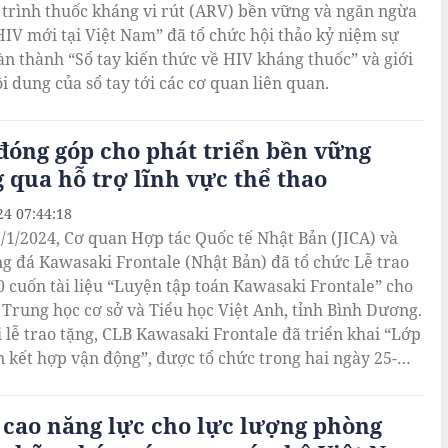
trình thuốc kháng vi rút (ARV) bền vững và ngăn ngừa
IV mới tại Việt Nam” đã tổ chức hội thảo kỷ niệm sự
àn thành “Sổ tay kiến thức về HIV kháng thuốc” và giới
i dung của sổ tay tới các cơ quan liên quan.
đóng góp cho phát triển bền vững
 qua hỗ trợ lĩnh vực thể thao
24 07:44:18
/1/2024, Cơ quan Hợp tác Quốc tế Nhật Bản (JICA) và
g đá Kawasaki Frontale (Nhật Bản) đã tổ chức Lễ trao
0 cuốn tài liệu “Luyện tập toán Kawasaki Frontale” cho
Trung học cơ sở và Tiểu học Việt Anh, tỉnh Bình Dương.
i lễ trao tặng, CLB Kawasaki Frontale đã triển khai “Lớp
n kết hợp vận động”, được tổ chức trong hai ngày 25-
ới khoảng 250 học sinh lớp 6 của trường tham gia.
cao năng lực cho lực lượng phòng