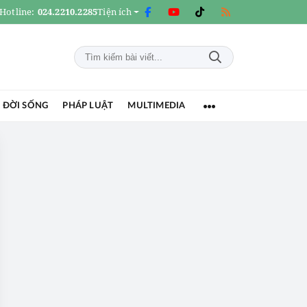
Hotline:
024.2210.2285
Tiện ích
 ĐỜI SỐNG
PHÁP LUẬT
MULTIMEDIA