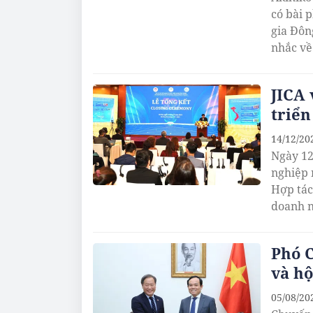
có bài 
gia Đôn
nhắc về
mối qua
JICA 
triển
14/12/20
Ngày 12
nghiệp 
Hợp tác
doanh n
Phó C
và hộ
05/08/20