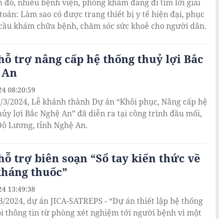
h đó, nhiều bệnh viện, phòng khám đang đi tìm lời giải
toán: Làm sao có được trang thiết bị y tế hiện đại, phục
cầu khám chữa bệnh, chăm sóc sức khoẻ cho người dân.
hỗ trợ nâng cấp hệ thống thuỷ lợi Bắc
 An
24 08:20:59
/3/2024, Lễ khánh thành Dự án “Khôi phục, Nâng cấp hệ
hủy lợi Bắc Nghệ An” đã diễn ra tại công trình đầu mối,
ô Lương, tỉnh Nghệ An.
hỗ trợ biên soạn “Sổ tay kiến thức về
kháng thuốc”
24 13:49:38
3/2024, dự án JICA-SATREPS - “Dự án thiết lập hệ thống
i thông tin từ phòng xét nghiệm tới người bệnh vì một