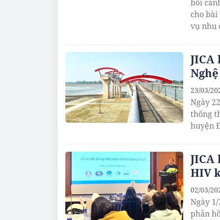
bối cản
cho bài 
vụ nhu 
JICA 
Nghệ
23/03/20
Ngày 22
thống t
huyện Đ
JICA 
HIV 
02/03/20
Ngày 1/
phản hồ