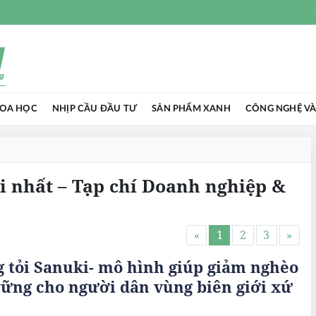
HOA HỌC
NHỊP CẦU ĐẦU TƯ
SẢN PHẨM XANH
CÔNG NGHỆ VÀ
ới nhất – Tạp chí Doanh nghiệp &
«
1
2
3
»
 tỏi Sanuki- mô hình giúp giảm nghèo
ững cho người dân vùng biên giới xứ