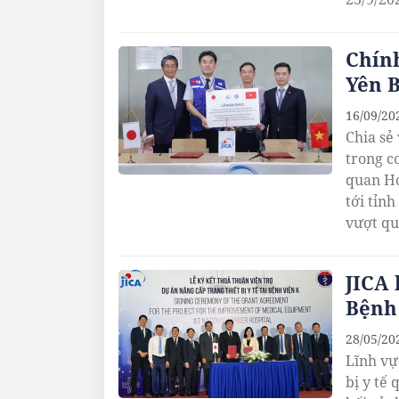
Chính
Yên B
16/09/20
Chia sẻ
trong c
quan Hợ
tới tỉn
vượt qu
JICA 
Bệnh
28/05/20
Lĩnh vự
bị y tế 