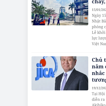
cháy,
15/01/20
Ngày 15
Nhật Bả
phòng c
Lễ khởi
lực lượ
Việt Na
Chủ t
năm 
nhắc 
tương
19/12/20
Tại Hội
diễn ra
Akihiko