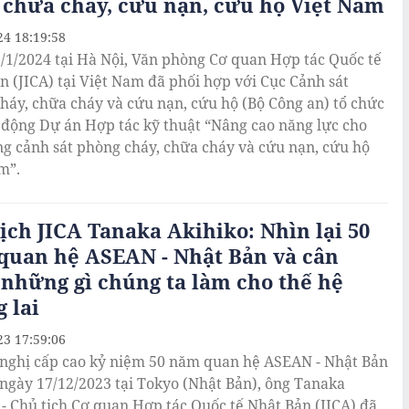
 chữa cháy, cứu nạn, cứu hộ Việt Nam
24 18:19:58
/1/2024 tại Hà Nội, Văn phòng Cơ quan Hợp tác Quốc tế
n (JICA) tại Việt Nam đã phối hợp với Cục Cảnh sát
háy, chữa cháy và cứu nạn, cứu hộ (Bộ Công an) tổ chức
 động Dự án Hợp tác kỹ thuật “Nâng cao năng lực cho
ng cảnh sát phòng cháy, chữa cháy và cứu nạn, cứu hộ
m”.
ịch JICA Tanaka Akihiko: Nhìn lại 50
quan hệ ASEAN - Nhật Bản và cân
những gì chúng ta làm cho thế hệ
 lai
23 17:59:06
 nghị cấp cao kỷ niệm 50 năm quan hệ ASEAN - Nhật Bản
 ngày 17/12/2023 tại Tokyo (Nhật Bản), ông Tanaka
 - Chủ tịch Cơ quan Hợp tác Quốc tế Nhật Bản (JICA) đã