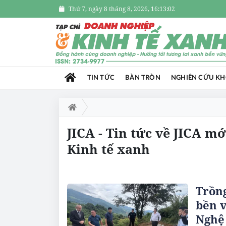
Thứ 7, ngày 8 tháng 8, 2026, 16:13:03
TIN TỨC
BÀN TRÒN
NGHIÊN CỨU K
JICA - Tin tức về JICA m
Kinh tế xanh
Trồng
bền v
Nghệ