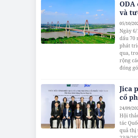
ODA c
và tư
05/10/20
Ngày 6/
dấu 70 
phát tr
qua, tr
rộng cá
đóng gó
thịnh v
Jica 
cổ p
24/09/20
Hội thả
tác Quố
quả thị
23/9/202