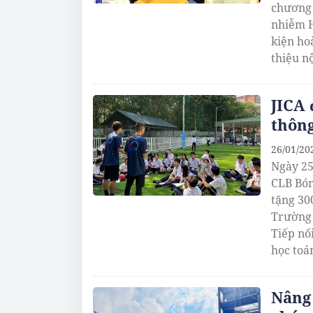
chương 
nhiễm H
kiện ho
thiệu nộ
JICA 
thông
26/01/20
Ngày 25
CLB Bón
tặng 30
Trường 
Tiếp nố
học toá
26/1, v
Nâng 