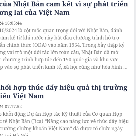
ủa Nhật Bản cam kết vì sự phát triển
ơng lai của Việt Nam
24 16:05:44
10/2024 là cột mốc quan trọng đối với Nhật Bản, đánh
năm kể từ khi nước này bắt đầu chương trình hỗ trợ
iển chính thức (ODA) vào năm 1954. Trong bảy thập kỷ
ong vai trò một đối tác lớn toàn cầu, Nhật Bản đã mở
c chương trình hợp tác đến 190 quốc gia và khu vực,
p vào sự phát triển kinh tế, xã hội cũng như hòa bình và
ượng của cộng đồng toàn thế giới, trong đó có Việt Nam.
phối hợp thúc đẩy hiệu quả thị trường
hiếu Việt Nam
24 07:17:52
o khởi động Dự án Hợp tác Kỹ thuật của Cơ quan Hợp
c tế Nhật Bản (Jica) “Nâng cao năng lực về thúc đẩy hiệu
 trường chứng khoán Việt Nam” đã được tổ chức ngày
4 tại Hà Nội.