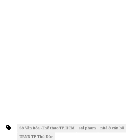
Sở Văn hóa -Thể thao TP.HCM
sai phạm
nhà ở cán bộ
UBND TP Thủ Đức