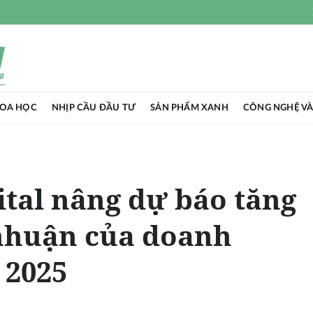
HOA HỌC
NHỊP CẦU ĐẦU TƯ
SẢN PHẨM XANH
CÔNG NGHỆ VÀ
tal nâng dự báo tăng
 nhuận của doanh
 2025