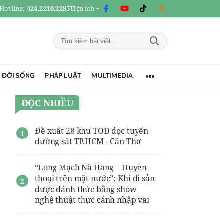
Hotline:
024.2210.2285
Tiện ích
 ĐỜI SỐNG
PHÁP LUẬT
MULTIMEDIA
ĐỌC NHIỀU
Đề xuất 28 khu TOD dọc tuyến
đường sắt TP.HCM - Cần Thơ
“Long Mạch Nà Hang – Huyền
thoại trên mặt nước”: Khi di sản
được đánh thức bằng show
nghệ thuật thực cảnh nhập vai