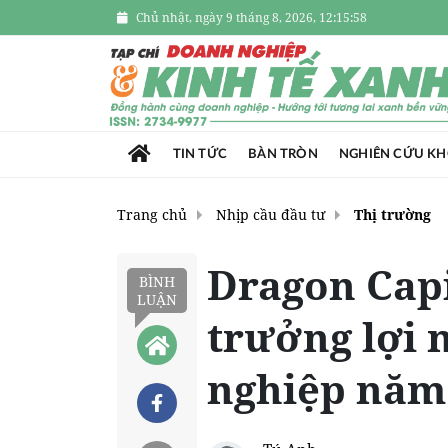
Chủ nhật, ngày 9 tháng 8, 2026, 12:15:59
TIN TỨC
BÀN TRÒN
NGHIÊN CỨU K
Trang chủ
Nhịp cầu đầu tư
Thị trường
Dragon Capi
BÌNH
LUẬN
trưởng lợi
nghiệp năm