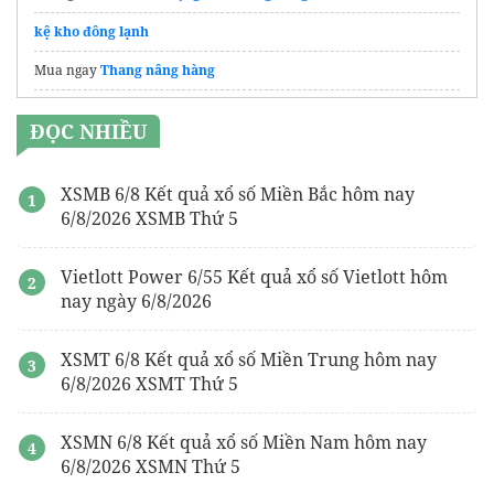
kệ kho đông lạnh
Mua ngay
Thang nâng hàng
xe nâng dầu 14 tấn
giá tốt
ĐỌC NHIỀU
dây đai composite
Top
phần mềm tms
uy tín
XSMB 6/8 Kết quả xổ số Miền Bắc hôm nay
6/8/2026 XSMB Thứ 5
gói hút ẩm
chuyển phát nhanh hà nội lạng sơn
Vietlott Power 6/55 Kết quả xổ số Vietlott hôm
nay ngày 6/8/2026
Tìm hiểu
giá kệ kho lạnh
được cập nhật mới nhất 2026 tại
AuVietRack
XSMT 6/8 Kết quả xổ số Miền Trung hôm nay
order hàng 1688
6/8/2026 XSMT Thứ 5
đặt hàng taobao về việt nam
Hướng dẫn
order 1688
từ A-Z
XSMN 6/8 Kết quả xổ số Miền Nam hôm nay
6/8/2026 XSMN Thứ 5