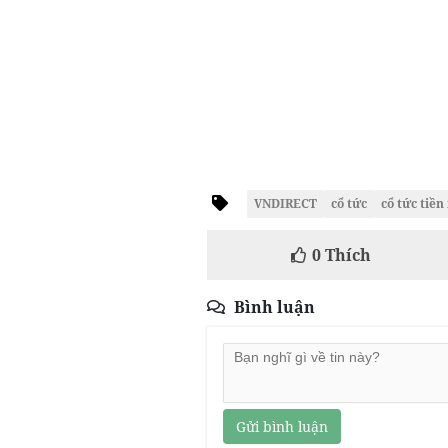
VNDIRECT
cổ tức
cổ tức tiền
0
Thích
Bình luận
Gửi bình luận