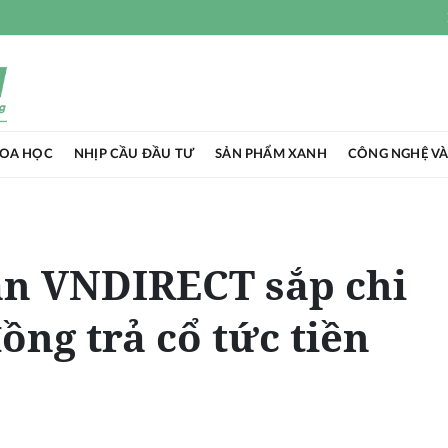
HOA HỌC
NHỊP CẦU ĐẦU TƯ
SẢN PHẨM XANH
CÔNG NGHỆ VÀ
n VNDIRECT sắp chi
ồng trả cổ tức tiền