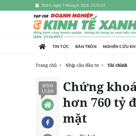
Thứ 6, ngày 7 tháng 8, 2026, 13:35:49
TIN TỨC
BÀN TRÒN
NGHIÊN CỨU K
Trang chủ
Nhịp cầu đầu tư
Tài chính
Chứng khoá
BÌNH
LUẬN
hơn 760 tỷ đ
mặt