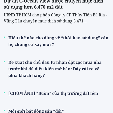
Dự án C-Ocean View được chuyển mục đích
sử dụng hơn 6.470 m2 đất
UBND TP.HCM cho phép Công ty CP Thủy Tiên Bà Rịa -
Vũng Tàu chuyển mục đích sử dụng 6.471...
Hiểu thế nào cho đúng về “thời hạn sử dụng” căn
hộ chung cư xây mới ?
Đề xuất cho chủ đầu tư nhận đặt cọc mua nhà
trước khi đủ điều kiện mở bán: Đẩy rủi ro về
phía khách hàng?
[CHÙM ẢNH] “Buồn” của thị trường đất nền
Môi giới bất động sản “đói”