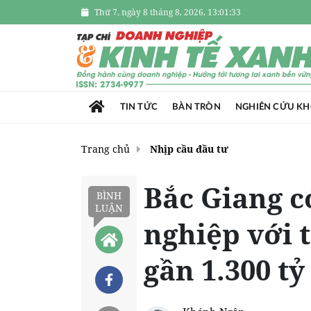
Thứ 7, ngày 8 tháng 8, 2026, 13:01:34
TIN TỨC
BÀN TRÒN
NGHIÊN CỨU K
Trang chủ
Nhịp cầu đầu tư
Bắc Giang c
BÌNH
LUẬN
nghiệp với 
gần 1.300 t