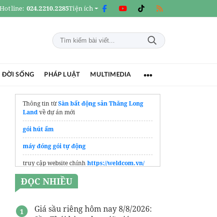
Hotline:
024.2210.2285
Tiện ích
 ĐỜI SỐNG
PHÁP LUẬT
MULTIMEDIA
Thông tin từ
Sàn bất động sản Thăng Long
Land
về dự án mới
gói hút ẩm
máy đóng gói tự động
truy cập website chính
https://weldcom.vn/
ĐỌC NHIỀU
Điều hoà tủ đứng Midea
Giá sầu riêng hôm nay 8/8/2026: