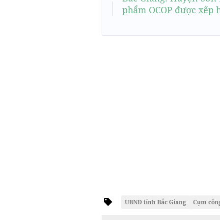
phẩm OCOP được xếp hạ
UBND tỉnh Bắc Giang
Cụm côn