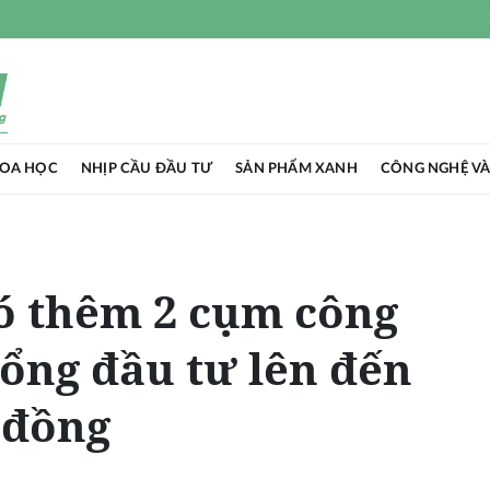
HOA HỌC
NHỊP CẦU ĐẦU TƯ
SẢN PHẨM XANH
CÔNG NGHỆ VÀ
ó thêm 2 cụm công
tổng đầu tư lên đến
ỷ đồng