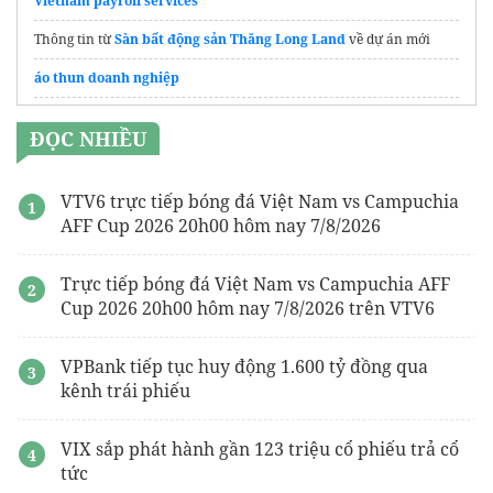
Vietnam payroll services
Thông tin từ
Sàn bất động sản Thăng Long Land
về dự án mới
áo thun doanh nghiệp
gói hút ẩm
ĐỌC NHIỀU
ThS.BS Lê Viết Trí
Tìm hiểu hệ thống
Ống gió
đạt chuẩn chất lượng
VTV6 trực tiếp bóng đá Việt Nam vs Campuchia
AFF Cup 2026 20h00 hôm nay 7/8/2026
Trực tiếp bóng đá Việt Nam vs Campuchia AFF
Cup 2026 20h00 hôm nay 7/8/2026 trên VTV6
VPBank tiếp tục huy động 1.600 tỷ đồng qua
kênh trái phiếu
VIX sắp phát hành gần 123 triệu cổ phiếu trả cổ
tức