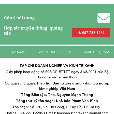
Góp ý nội dung
Hợp tác truyền thông, quảng
097.738.1982
cáo
TÒA SOẠN
VĂN PHÒNG ĐẠI DIỆN
BẢNG GIÁ QUẢNG C
TẠP CHÍ DOANH NGHIỆP VÀ KINH TẾ XANH
Giấy phép hoạt động số 598/GP-BTTTT ngày 31/8/2021 của Bộ
Thông tin và Truyền thông
Cơ quan chủ quản:
Hiệp hội Đầu tư xây dựng - dịch vụ nông,
lâm nghiệp Việt Nam
Tổng Biên tập: Ths. Nguyễn Mạnh Thắng
Tổng thư ký tòa soạn: Nhà báo Phạm Văn Bình
Tòa soạn: Số 120, Võ Chí Công, P. Tây Hồ, TP. Hà Nội.
Hotline: 024.2210.2285 | Email: toasoan.kinhtexanh@gmail.com