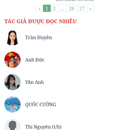
«
1
2
...
26
27
»
TÁC GIẢ ĐƯỢC ĐỌC NHIỀU
Trần Huyền
Anh Đức
Vân Anh
QUỐC CƯỜNG
Thi Nguyên (t/h)