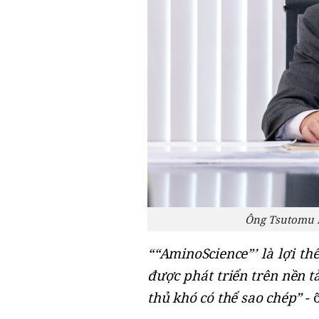
Ông Tsutomu N
““AminoScience”
’ là
lợi th
được phát triển trên nền 
thủ khó
có
thể sao chép”
- 