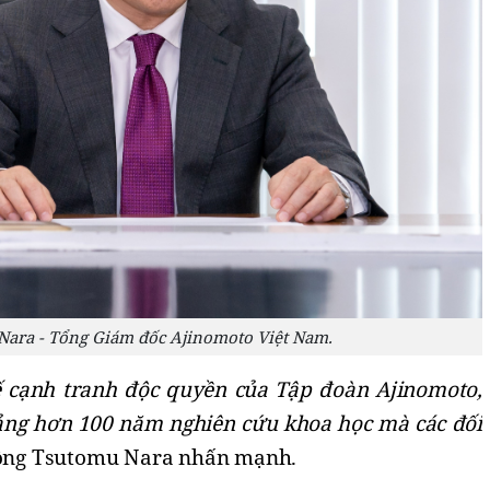
ara - Tổng Giám đốc Ajinomoto Việt Nam.
ế cạnh tranh độc
quyền
của Tập đoàn Ajinomoto
,
tảng
hơn
100 năm nghiên cứu khoa học mà các đối
ông
Tsutomu Nara
nhấn mạnh.