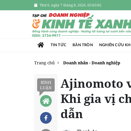
Thứ 6, ngày 7 tháng 8, 2026, 05:03:04
TIN TỨC
BÀN TRÒN
NGHIÊN CỨU K
Trang chủ
Doanh nhân - Doanh nghiệp
Ajinomoto v
BÌNH
LUẬN
Khi gia vị 
dẫn