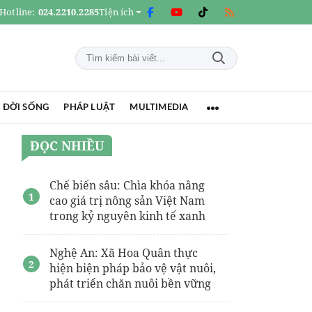
Hotline:
024.2210.2285
Tiện ích
 ĐỜI SỐNG
PHÁP LUẬT
MULTIMEDIA
ĐỌC NHIỀU
Chế biến sâu: Chìa khóa nâng
cao giá trị nông sản Việt Nam
trong kỷ nguyên kinh tế xanh
Nghệ An: Xã Hoa Quân thực
hiện biện pháp bảo vệ vật nuôi,
phát triển chăn nuôi bền vững