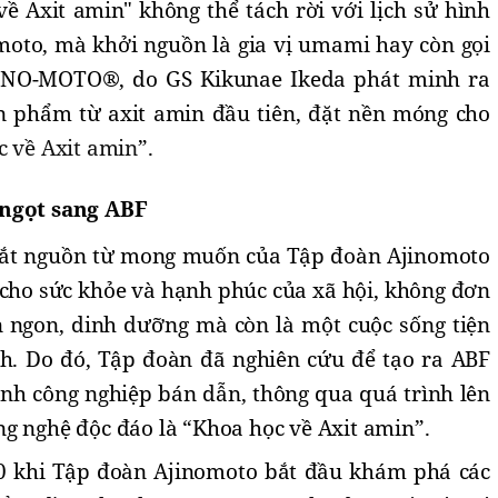
ề Axit amin" không thể tách rời với lịch sử hình
oto, mà khởi nguồn là gia vị umami hay còn gọi
JI-NO-MOTO®, do GS Kikunae Ikeda phát minh ra
n phẩm từ axit amin đầu tiên, đặt nền móng cho
c về Axit amin
”
.
 ngọt sang ABF
 bắt nguồn từ mong muốn của Tập đoàn Ajinomoto
ho sức khỏe và hạnh phúc của xã hội, không đơn
 ngon, dinh dưỡng mà còn là một cuộc sống tiện
nh. Do đó, Tập đoàn đã nghiên cứu để tạo ra ABF
nh công nghiệp bán dẫn, thông qua quá trình lên
g nghệ độc đáo là “Khoa học về Axit amin”.
 khi Tập đoàn Ajinomoto bắt đầu khám phá các