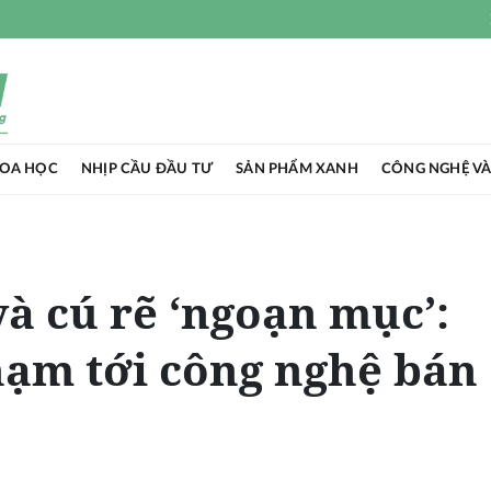
HOA HỌC
NHỊP CẦU ĐẦU TƯ
SẢN PHẨM XANH
CÔNG NGHỆ VÀ
à cú rẽ ‘ngoạn mục’:
chạm tới công nghệ bán