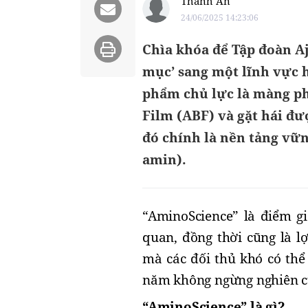
Thanh An
24/06/2025 14:23:06
Chìa khóa để Tập đoàn A
mục’ sang một lĩnh vực 
phẩm chủ lực là màng ph
Film (ABF) và gặt hái đ
đó chính là nền tảng vữ
amin).
“AminoScience”
là
điểm g
quan
, đồng thời cũng là
l
mà các đối thủ khó
có
thể
năm không ngừng nghiên c
“AminoScience” là gì?