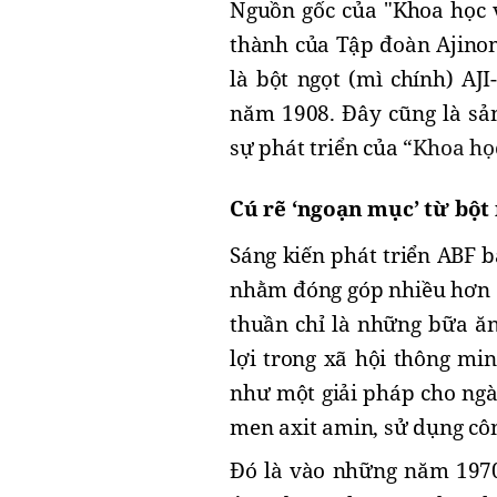
Nguồn gốc của "Khoa học v
thành của Tập đoàn Ajinom
là bột ngọt (mì chính) A
năm 1908. Đây cũng là sả
sự phát triển của “
Khoa họ
Cú rẽ ‘ngoạn mục’ từ bột
Sáng kiến phát triển ABF
nhằm đóng góp nhiều hơn c
thuần chỉ là những bữa ăn
lợi trong xã hội thông mi
như một giải pháp cho ngà
men axit amin, sử dụng côn
Đó là vào những năm 1970