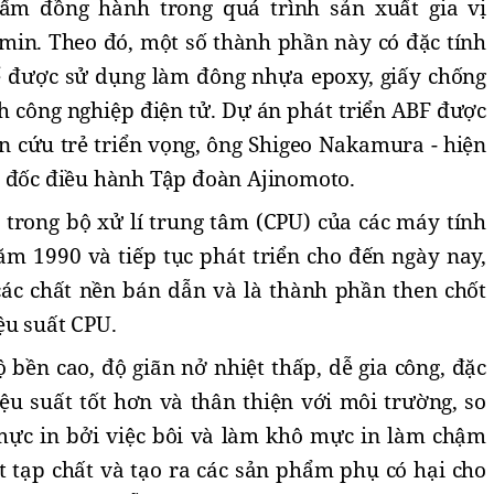
ẩm đồng hành trong quá trình sản xuất gia vị
amin. Theo đó, một số thành phần này có đặc tính
thể được sử dụng làm đông nhựa epoxy, giấy chống
h công nghiệp điện tử. Dự án phát triển ABF được
n cứu trẻ triển vọng, ông Shigeo Nakamura - hiện
m đốc điều hành Tập đoàn Ajinomoto.
 trong bộ xử lí trung tâm (CPU) của các máy tính
m 1990 và tiếp tục phát triển cho đến ngày nay,
các chất nền bán dẫn và là thành phần then chốt
ệu suất CPU.
 bền cao, độ giãn nở nhiệt thấp, dễ gia công, đặc
iệu suất tốt hơn và thân thiện với môi trường, so
 mực in bởi việc bôi và làm khô mực in làm chậm
t tạp chất và tạo ra các sản phẩm phụ có hại cho