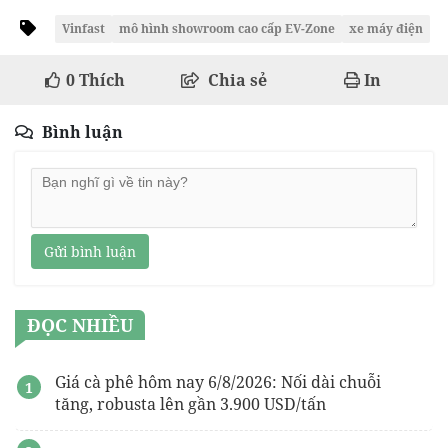
Vinfast
mô hình showroom cao cấp EV-Zone
xe máy điện
0
Thích
Chia sẻ
In
Bình luận
Gửi bình luận
ĐỌC NHIỀU
Giá cà phê hôm nay 6/8/2026: Nối dài chuỗi
tăng, robusta lên gần 3.900 USD/tấn