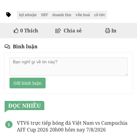
lợi nhuận
SBT
doanh thu
vốn hoá
cổ tức
0
Thích
Chia sẻ
In
Bình luận
Gửi bình luận
ĐỌC NHIỀU
VTV6 trực tiếp bóng đá Việt Nam vs Campuchia
AFF Cup 2026 20h00 hôm nay 7/8/2026