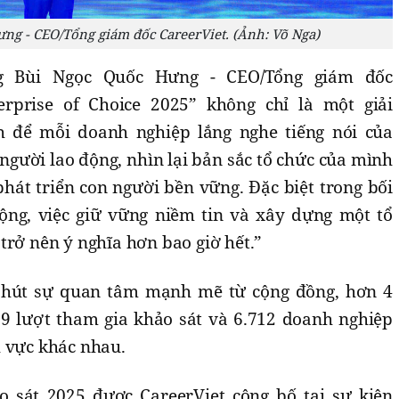
ng - CEO/Tổng giám đốc CareerViet. (Ảnh: Võ Nga)
ng Bùi Ngọc Quốc Hưng - CEO/Tổng giám đốc
terprise of Choice 2025” không chỉ là một giải
h để mỗi doanh nghiệp lắng nghe tiếng nói của
người lao động, nhìn lại bản sắc tổ chức của mình
hát triển con người bền vững. Đặc biệt trong bối
ộng, việc giữ vững niềm tin và xây dựng một tổ
trở nên ý nghĩa hơn bao giờ hết.”
 hút sự quan tâm mạnh mẽ từ cộng đồng, hơn 4
29 lượt tham gia khảo sát và 6.712 doanh nghiệp
h vực khác nhau.
o sát 2025 được CareerViet công bố tại sự kiện