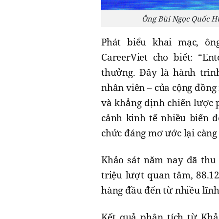
Ông Bùi Ngọc Quốc Hư
Phát biểu khai mạc, ô
CareerViet cho biết: “En
thưởng. Đây là hành trìn
nhân viên – của cộng đồng 
và khẳng định chiến lược p
cảnh kinh tế nhiều biến đ
chức đáng mơ ước lại càng 
Khảo sát năm nay đã thu
triệu lượt quan tâm, 88.1
hàng đầu đến từ nhiều lĩn
Kết quả phân tích từ Khả