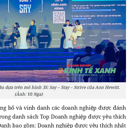
u dựa trên mô hình 3S: Say – Stay – Strive của Aon Hewitt.
(Ảnh: Võ Nga)
ông bố và vinh danh các doanh nghiệp được đánh
 trong danh sách Top Doanh nghiệp được yêu thích
Danh bao gồm: Doanh nghiệp được yêu thích nhất