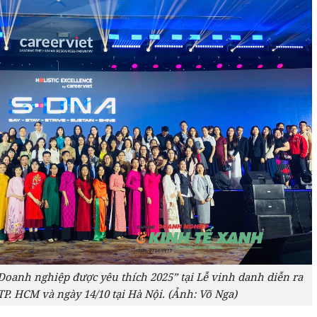
Doanh nghiệp được yêu thích 2025” tại Lễ vinh danh diễn ra
 TP. HCM và ngày 14/10 tại Hà Nội. (Ảnh: Võ Nga)