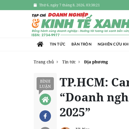
Thứ 6, ngày 7 tháng 8, 2026, 03:38:22
TIN TỨC
BÀN TRÒN
NGHIÊN CỨU K
Trang chủ
Tin tức
Địa phương
TP.HCM: Car
BÌNH
LUẬN
“Doanh nghi
2025”