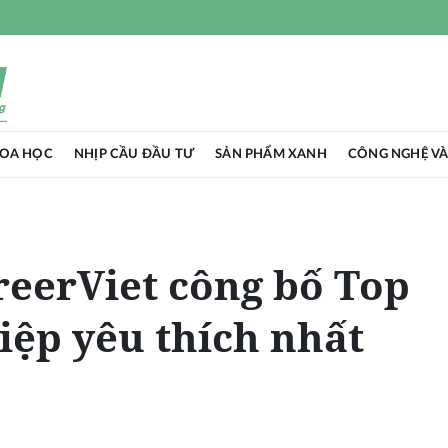
HOA HỌC
NHỊP CẦU ĐẦU TƯ
SẢN PHẨM XANH
CÔNG NGHỆ VÀ
eerViet công bố Top
ệp yêu thích nhất