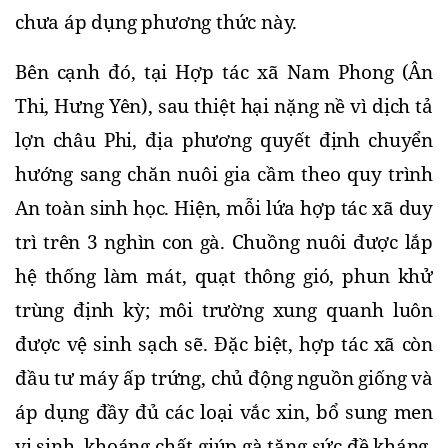
chưa áp dụng phương thức này.
Bên cạnh đó, tại Hợp tác xã Nam Phong (Ân 
Thi, Hưng Yên), sau thiệt hại nặng nề vì dịch tả 
lợn châu Phi, địa phương quyết định chuyển 
hướng sang chăn nuôi gia cầm theo quy trình 
An toàn sinh học. Hiện, mỗi lứa hợp tác xã duy 
trì trên 3 nghìn con gà. Chuồng nuôi được lắp 
hệ thống làm mát, quạt thông gió, phun khử 
trùng định kỳ; môi trường xung quanh luôn 
được vệ sinh sạch sẽ. Đặc biệt, hợp tác xã còn 
đầu tư máy ấp trứng, chủ động nguồn giống và 
áp dụng đầy đủ các loại vắc xin, bổ sung men 
vi sinh, khoáng chất giúp gà tăng sức đề kháng. 