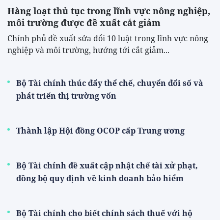
TPBank huy động 1.000 tỷ đồng
qua lô trái phiếu lớn nhất từ
đầu năm
08/08/2026 22:48:05
Thanh tra Chính phủ chỉ ra loạt
sai phạm tại các doanh nghiệp
vàng
08/08/2026 20:42:01
Bộ Tài chính làm rõ quy định
hóa đơn, chứng từ khi mua
nông sản từ hộ nông dân sản
xuất nhỏ lẻ
08/08/2026 17:45:08
Chuẩn hóa dự án để đón dòng
vốn xanh