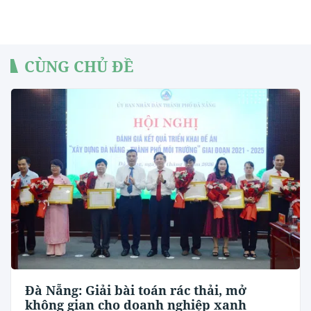
CÙNG CHỦ ĐỀ
Đà Nẵng: Giải bài toán rác thải, mở
không gian cho doanh nghiệp xanh