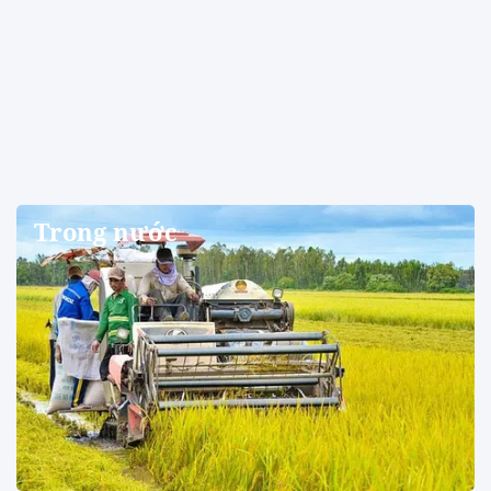
09/08/2026 06:26:08
Bộ Xây dựng thúc tiến độ đưa
trạm sạc vào các điểm dừng
cao tốc
09/08/2026 06:24:58
Ông Năm ba làng giữ vị biển
quê nhà
09/08/2026 06:23:31
BYD khai trương showroom
HTA Hà Đông
08/08/2026 22:49:25