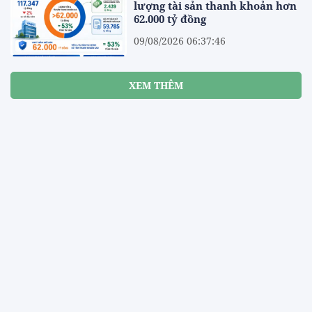
lượng tài sản thanh khoản hơn
62.000 tỷ đồng
09/08/2026 06:37:46
[eMagazine] Doanh nghiệp nhà
nước cần chuyển mình để tạo
sức cạnh tranh mới
09/08/2026 06:30:40
Hàng loạt thủ tục trong lĩnh
vực nông nghiệp, môi trường
được đề xuất cắt giảm
09/08/2026 06:28:33
Bộ Tài chính thúc đẩy thể chế,
chuyển đổi số và phát triển thị
trường vốn