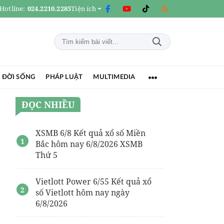
Hotline:
024.2210.2285
Tiện ích
 ĐỜI SỐNG
PHÁP LUẬT
MULTIMEDIA
ĐỌC NHIỀU
XSMB 6/8 Kết quả xổ số Miền
Bắc hôm nay 6/8/2026 XSMB
Thứ 5
Vietlott Power 6/55 Kết quả xổ
số Vietlott hôm nay ngày
6/8/2026