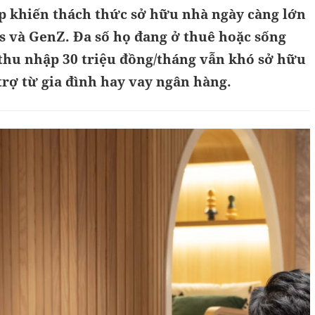
p khiến thách thức sở hữu nhà ngày càng lớn
ls và GenZ. Đa số họ đang ở thuê hoặc sống
 thu nhập 30 triệu đồng/tháng vẫn khó sở hữu
rợ từ gia đình hay vay ngân hàng.