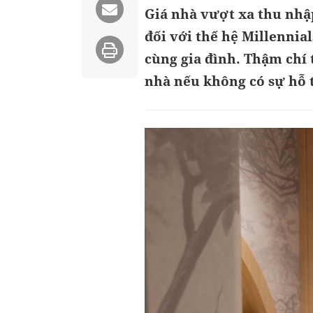
Giá nhà vượt xa thu nhậ
đối với thế hệ Millennia
cùng gia đình. Thậm chí
nhà nếu không có sự hỗ t