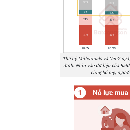
Thế hệ Millennials và GenZ ngày
đình. Nhìn vào dữ liệu của Batd
cùng bố mẹ, người 