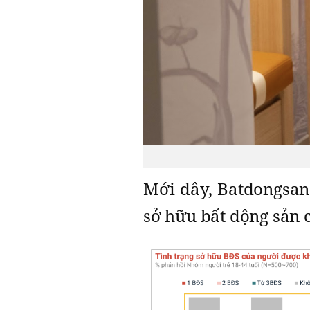
Mới đây, Batdongsan.
sở hữu bất động sản c