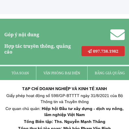
Góp ý nội dung
Hợp tác truyền thông, quảng
097.738.1982
cáo
TÒA SOẠN
VĂN PHÒNG ĐẠI DIỆN
BẢNG GIÁ QUẢNG C
TẠP CHÍ DOANH NGHIỆP VÀ KINH TẾ XANH
Giấy phép hoạt động số 598/GP-BTTTT ngày 31/8/2021 của Bộ
Thông tin và Truyền thông
Cơ quan chủ quản:
Hiệp hội Đầu tư xây dựng - dịch vụ nông,
lâm nghiệp Việt Nam
Tổng Biên tập: Ths. Nguyễn Mạnh Thắng
Tổng thư ký tòa soạn: Nhà báo Phạm Văn Bình