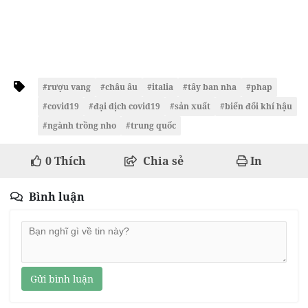
#rượu vang
#châu âu
#italia
#tây ban nha
#phap
#covid19
#đại dịch covid19
#sản xuất
#biến đổi khí hậu
#ngành trồng nho
#trung quốc
0
Thích
Chia sẻ
In
Bình luận
Gửi bình luận