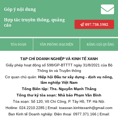
Góp ý nội dung
Hợp tác truyền thông, quảng
097.738.1982
cáo
TÒA SOẠN
VĂN PHÒNG ĐẠI DIỆN
BẢNG GIÁ QUẢNG C
TẠP CHÍ DOANH NGHIỆP VÀ KINH TẾ XANH
Giấy phép hoạt động số 598/GP-BTTTT ngày 31/8/2021 của Bộ
Thông tin và Truyền thông
Cơ quan chủ quản:
Hiệp hội Đầu tư xây dựng - dịch vụ nông,
lâm nghiệp Việt Nam
Tổng Biên tập: Ths. Nguyễn Mạnh Thắng
Tổng thư ký tòa soạn: Nhà báo Phạm Văn Bình
Tòa soạn: Số 120, Võ Chí Công, P. Tây Hồ, TP. Hà Nội.
Hotline: 024.2210.2285 | Email: toasoan.kinhtexanh@gmail.com
Ban Kinh tế Doanh nghiệp: Điện thoại 0977.371.166 | Email: