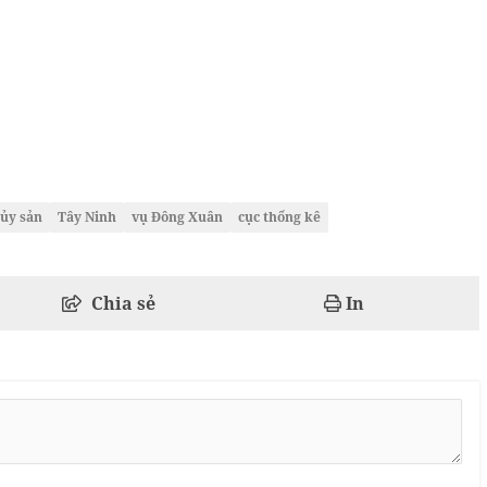
hủy sản
Tây Ninh
vụ Đông Xuân
cục thống kê
Chia sẻ
In