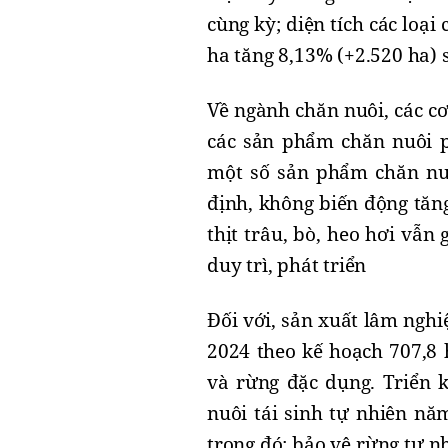
cùng kỳ; diện tích các loạ
ha tăng 8,13% (+2.520 ha) 
Về ngành chăn nuôi, các cơ
các sản phẩm chăn nuôi p
một số sản phẩm chăn nuô
định, không biến động tăng
thịt trâu, bò, heo hơi vẫn
duy trì, phát triển
Đối với, sản xuất lâm nghi
2024 theo kế hoạch 707,8 
và rừng đặc dụng. Triển 
nuôi tái sinh tự nhiên nă
trong đó: bảo vệ rừng tự n