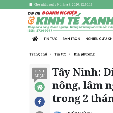
Chủ nhật, ngày 9 tháng 8, 2026, 12:50:17
TIN TỨC
BÀN TRÒN
NGHIÊN CỨU K
Trang chủ
Tin tức
Địa phương
Tây Ninh: Đ
BÌNH
LUẬN
nông, lâm n
trong 2 thá