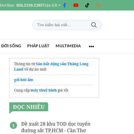
Hotline:
024.2210.2285
Tiện ích
 ĐỜI SỐNG
PHÁP LUẬT
MULTIMEDIA
Thông tin từ
Sàn bất động sản Thăng Long
Land
về dự án mới
gói hút ẩm
Cung cấp
máy thuỷ bình
giá tốt
ĐỌC NHIỀU
Đề xuất 28 khu TOD dọc tuyến
đường sắt TP.HCM - Cần Thơ