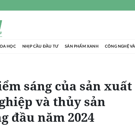
HOA HỌC
NHỊP CẦU ĐẦU TƯ
SẢN PHẨM XANH
CÔNG NGHỆ VÀ
iểm sáng của sản xuất
ghiệp và thủy sản
ng đầu năm 2024