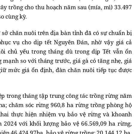
i cây trồng cho thu hoạch năm sau (mía, mì) 33.497
so cùng kỳ.
 sở chăn nuôi trên địa bàn tỉnh đã có sự chuẩn bị
hục vụ cho dịp tết Nguyên Đán, nhờ vậy giá cả
i chủ yếu trong tháng dù trong dịp Tết vẫn ổn
 mạnh so với tháng trước, giá gà có tăng nhẹ, giá
 giữ mức giá ổn định, đàn chăn nuôi tiếp tục được
ệp trong tháng tập trung công tác trồng rừng năm
ha; chăm sóc rừng 960,8 ha rừng trồng phòng hộ
khai thực hiện nhiệm vụ bảo vệ rừng và khoanh
m 2024 với khối lượng bảo vệ 66.569,09 ha rừng,
hiên 46.424,97ha, bảo vệ rừng trồng: 20.144,12 ha.