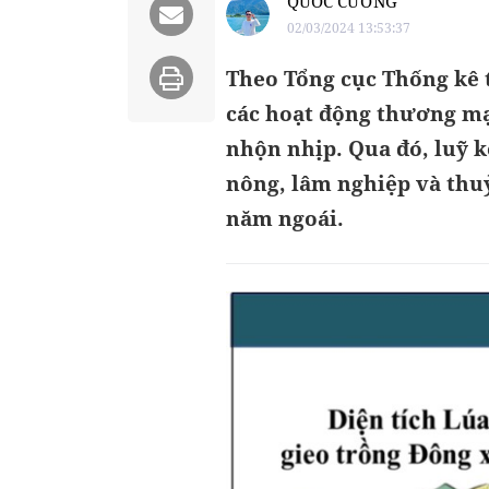
QUỐC CƯỜNG
02/03/2024 13:53:37
Theo Tổng cục Thống kê 
các hoạt động thương mại
nhộn nhịp. Qua đó, luỹ k
nông, lâm nghiệp và thuỷ
năm ngoái.