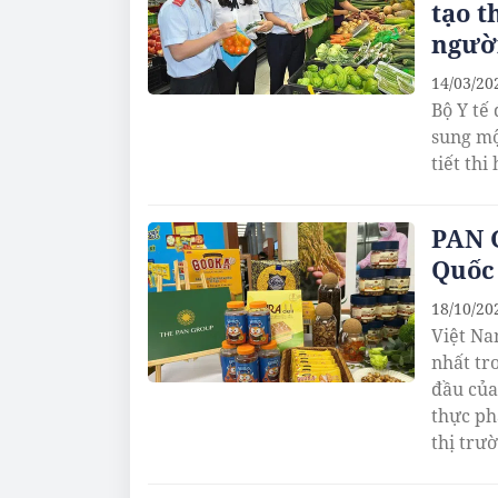
tạo t
người
14/03/20
Bộ Y tế
sung mộ
tiết th
PAN 
Quốc
18/10/20
Việt Na
nhất tr
đầu của
thực ph
thị trư