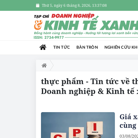
Thứ 5, ngày 6 tháng 8, 2026, 13:37:09
TIN TỨC
BÀN TRÒN
NGHIÊN CỨU K
thực phẩm - Tin tức về 
Doanh nghiệp & Kinh tế
Giá 
cùng 
03/08/20