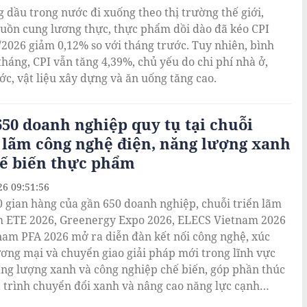
g dầu trong nước đi xuống theo thị trường thế giới,
uồn cung lương thực, thực phẩm dồi dào đã kéo CPI
/2026 giảm 0,12% so với tháng trước. Tuy nhiên, bình
tháng, CPI vẫn tăng 4,39%, chủ yếu do chi phí nhà ở,
ớc, vật liệu xây dựng và ăn uống tăng cao.
50 doanh nghiệp quy tụ tại chuỗi
 lãm công nghệ điện, năng lượng xanh
hế biến thực phẩm
26 09:51:56
 gian hàng của gần 650 doanh nghiệp, chuỗi triển lãm
 ETE 2026, Greenergy Expo 2026, ELECS Vietnam 2026
nam PFA 2026 mở ra diễn đàn kết nối công nghệ, xúc
ương mại và chuyển giao giải pháp mới trong lĩnh vực
ăng lượng xanh và công nghiệp chế biến, góp phần thúc
 trình chuyển đổi xanh và nâng cao năng lực cạnh
ủa doanh nghiệp.