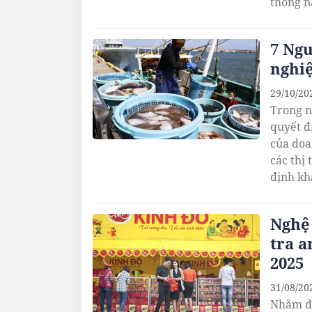
thống n
7 Ngu
nghi
29/10/20
Trong n
quyết đ
của doa
các thị
định kh
Nghệ
tra a
2025
31/08/20
Nhằm đả