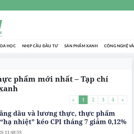
HOA HỌC
NHỊP CẦU ĐẦU TƯ
SẢN PHẨM XANH
CÔNG NGHỆ VÀ
thực phẩm mới nhất – Tạp chí
 xanh
«
1
2
3
4
»
xăng dầu và lương thực, thực phẩm
“hạ nhiệt” kéo CPI tháng 7 giảm 0,12%
26 11:48:59