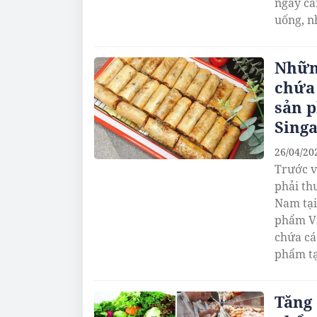
ngày cà
uống, n
ra những
thái.
Nhữn
chứa 
sản 
Sing
26/04/20
Trước v
phải th
Nam tại
phẩm Vi
chứa cá
phẩm tạ
Tăng 