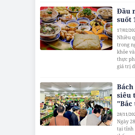
Đầu n
suốt 
17/02/20
Nhiều q
trong n
khỏe và
thực ph
giá trị
Bách 
siêu 
"Bắc 
28/11/20
Ngày 28
tại tỉn