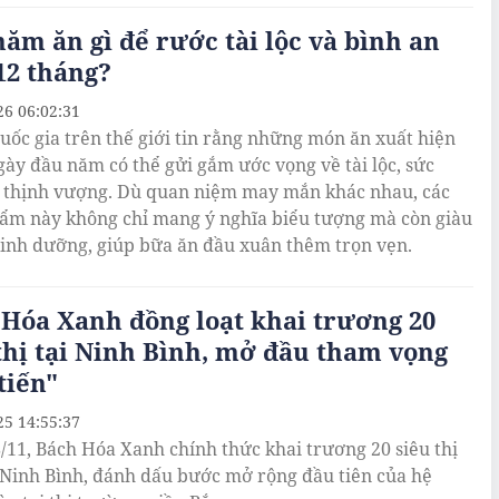
ăm ăn gì để rước tài lộc và bình an
12 tháng?
26 06:02:31
uốc gia trên thế giới tin rằng những món ăn xuất hiện
gày đầu năm có thể gửi gắm ước vọng về tài lộc, sức
 thịnh vượng. Dù quan niệm may mắn khác nhau, các
ẩm này không chỉ mang ý nghĩa biểu tượng mà còn giàu
 dinh dưỡng, giúp bữa ăn đầu xuân thêm trọn vẹn.
Hóa Xanh đồng loạt khai trương 20
thị tại Ninh Bình, mở đầu tham vọng
tiến"
25 14:55:37
/11, Bách Hóa Xanh chính thức khai trương 20 siêu thị
h Ninh Bình, đánh dấu bước mở rộng đầu tiên của hệ