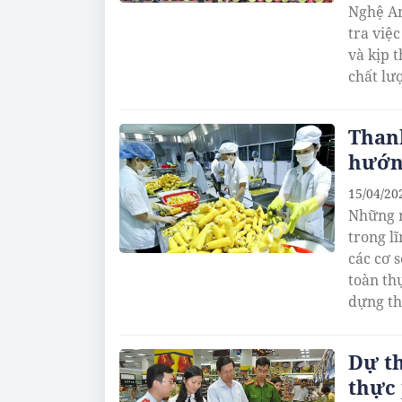
Nghệ An
tra việ
và kịp 
chất lư
Thanh
hướng
15/04/20
Những n
trong l
các cơ 
toàn th
dựng th
Dự th
thực 