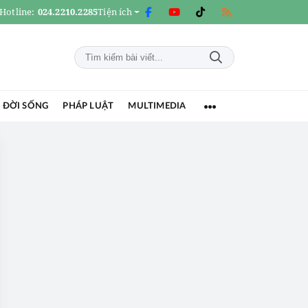
Hotline:
024.2210.2285
Tiện ích
 ĐỜI SỐNG
PHÁP LUẬT
MULTIMEDIA