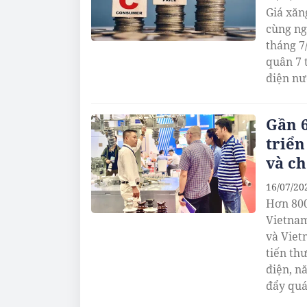
Giá xăn
cùng ng
tháng 7
quân 7 
điện nư
Gần 6
triển
và c
16/07/20
Hơn 800
Vietnam
và Viet
tiến th
điện, n
đẩy quá
tranh c