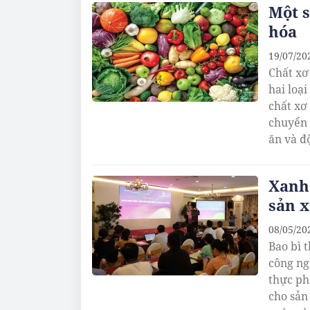
Một s
hóa
19/07/20
Chất xơ
hai loạ
chất xơ
chuyển 
ăn và đ
Xanh 
sản 
08/05/20
Bao bì 
công ng
thực ph
cho sản