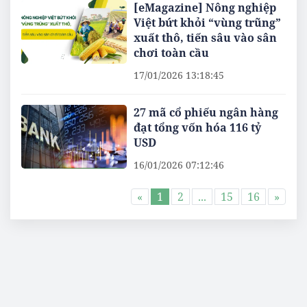
[eMagazine] Nông nghiệp
Việt bứt khỏi “vùng trũng”
xuất thô, tiến sâu vào sân
chơi toàn cầu
17/01/2026 13:18:45
27 mã cổ phiếu ngân hàng
đạt tổng vốn hóa 116 tỷ
USD
16/01/2026 07:12:46
«
1
2
...
15
16
»