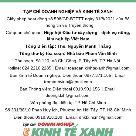
TẠP CHÍ DOANH NGHIỆP VÀ KINH TẾ XANH
Giấy phép hoạt động số 598/GP-BTTTT ngày 31/8/2021 của Bộ
Thông tin và Truyền thông
Cơ quan chủ quản:
Hiệp hội Đầu tư xây dựng - dịch vụ nông,
lâm nghiệp Việt Nam
Tổng Biên tập: Ths. Nguyễn Mạnh Thắng
Tổng thư ký tòa soạn: Nhà báo Phạm Văn Bình
Tòa soạn: Số 120, Võ Chí Công, P. Tây Hồ, TP. Hà Nội.
Hotline: 024.2210.2285 | Email: toasoan.kinhtexanh@gmail.com
Ban Kinh tế Doanh nghiệp: Điện thoại 0977.371.166 | Email:
tramanhvino@gmail.com
Ban Phóng viên: Điện thoại 0919.901.156 | Email:
duongldxh@gmail.com
Văn phòng đại diện tại TP. Hồ Chí Minh
Số 331/38/10 Phan Huy Ích, Phường An Hội Tây, TP. Hồ Chí Minh
Điện thoại: 0918.918.188 | Email: dnktx.hcm@gmail.com