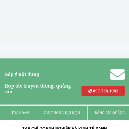
Góp ý nội dung
Hợp tác truyền thông, quảng
097.738.1982
cáo
TÒA SOẠN
VĂN PHÒNG ĐẠI DIỆN
BẢNG GIÁ QUẢNG C
TẠP CHÍ DOANH NGHIỆP VÀ KINH TẾ XANH