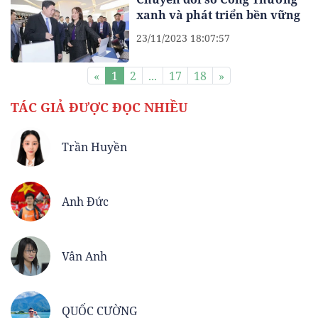
xanh và phát triển bền vững
23/11/2023 18:07:57
«
1
2
...
17
18
»
TÁC GIẢ ĐƯỢC ĐỌC NHIỀU
Trần Huyền
Anh Đức
Vân Anh
QUỐC CƯỜNG