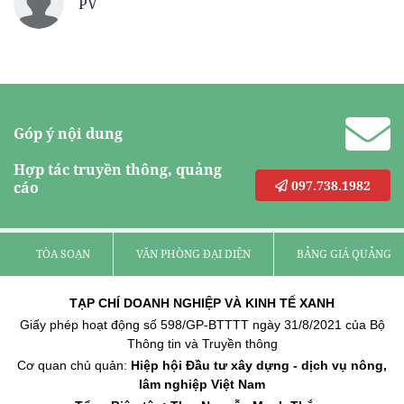
PV
Góp ý nội dung
Hợp tác truyền thông, quảng
097.738.1982
cáo
TÒA SOẠN
VĂN PHÒNG ĐẠI DIỆN
BẢNG GIÁ QUẢNG C
TẠP CHÍ DOANH NGHIỆP VÀ KINH TẾ XANH
Giấy phép hoạt động số 598/GP-BTTTT ngày 31/8/2021 của Bộ
Thông tin và Truyền thông
Cơ quan chủ quản:
Hiệp hội Đầu tư xây dựng - dịch vụ nông,
lâm nghiệp Việt Nam