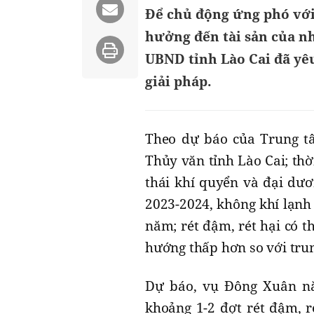
Để chủ động ứng phó với 
hưởng đến tài sản của n
UBND tỉnh Lào Cai đã yêu
giải pháp.
Theo dự báo của Trung tâ
Thủy văn tỉnh Lào Cai; thờ
thái khí quyển và đại dư
2023-2024, không khí lạnh
năm; rét đậm, rét hại có t
hướng thấp hơn so với tru
Dự báo, vụ Đông Xuân nă
khoảng 1-2 đợt rét đậm, r