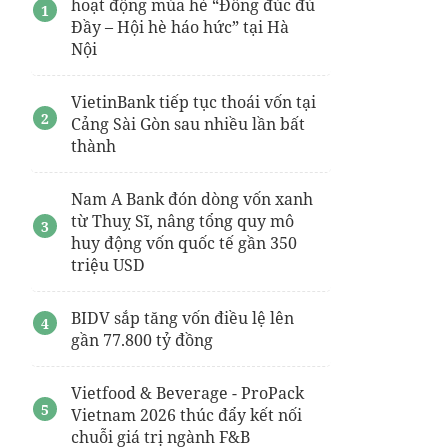
hoạt động mùa hè “Đông đúc đủ
Đầy – Hội hè háo hức” tại Hà
Nội
VietinBank tiếp tục thoái vốn tại
Cảng Sài Gòn sau nhiều lần bất
thành
Nam A Bank đón dòng vốn xanh
từ Thuỵ Sĩ, nâng tổng quy mô
huy động vốn quốc tế gần 350
triệu USD
BIDV sắp tăng vốn điều lệ lên
gần 77.800 tỷ đồng
Vietfood & Beverage - ProPack
Vietnam 2026 thúc đẩy kết nối
chuỗi giá trị ngành F&B