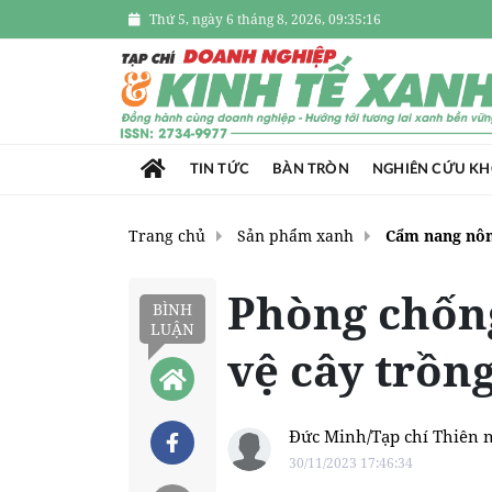
Thứ 5, ngày 6 tháng 8, 2026, 09:35:17
TIN TỨC
BÀN TRÒN
NGHIÊN CỨU K
Trang chủ
Sản phẩm xanh
Cẩm nang nôn
Phòng chống
BÌNH
LUẬN
vệ cây trồng
Đức Minh/Tạp chí Thiên 
30/11/2023 17:46:34