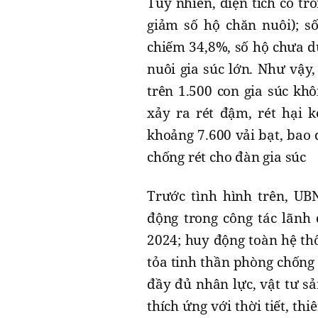
Tuy nhiên, diện tích cỏ t
giảm số hộ chăn nuôi); s
chiếm 34,8%, số hộ chưa dự
nuôi gia súc lớn. Như vậy,
trên 1.500 con gia súc khô
xảy ra rét đậm, rét hại 
khoảng 7.600 vải bạt, bao 
chống rét cho đàn gia súc
Trước tình hình trên, UB
động trong công tác lãnh
2024; huy động toàn hệ thố
tỏa tinh thần phòng chống 
đầy đủ nhân lực, vật tư sả
thích ứng với thời tiết, th