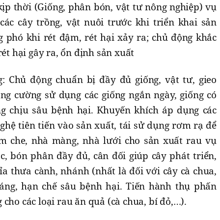
ịp thời (Giống, phân bón, vật tư nông nghiệp) vụ
các cây trồng, vật nuôi trước khi triển khai sản
g phó khi rét đậm, rét hại xảy ra; chủ động khắc
rét hại gây ra, ổn định sản xuất
: Chủ động chuẩn bị đầy đủ giống, vật tư, gieo
tăng cường sử dụng các giống ngắn ngày, giống có
ng chịu sâu bệnh hại. Khuyến khích áp dụng các
ghệ tiên tiến vào sản xuất, tái sử dụng rơm rạ để
òm che, nhà màng, nhà lưới cho sản xuất rau vụ
, bón phân đầy đủ, cân đối giúp cây phát triển,
ỉa thưa cành, nhánh (nhất là đối với cây cà chua,
oáng, hạn chế sâu bệnh hại. Tiến hành thụ phấn
cho các loại rau ăn quả (cà chua, bí đỏ,…).