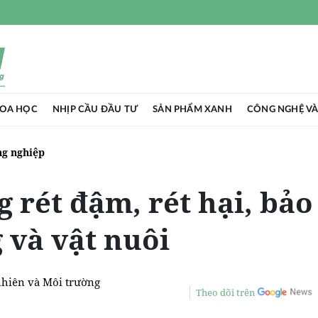
HOA HỌC
NHỊP CẦU ĐẦU TƯ
SẢN PHẨM XANH
CÔNG NGHỆ VÀ
g nghiệp
 rét đậm, rét hại, bảo
 và vật nuôi
nhiên và Môi trường
Theo dõi trên