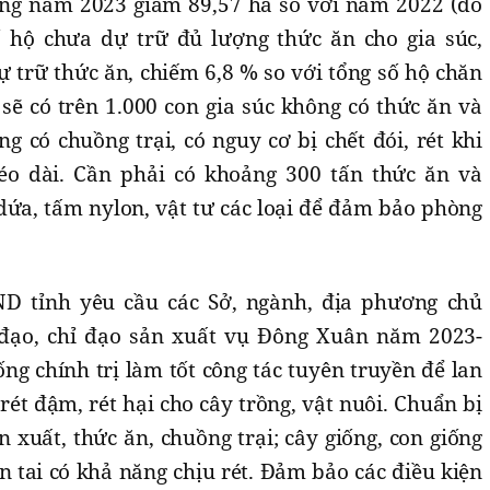
rồng năm 2023 giảm 89,57 ha so với năm 2022 (do
ố hộ chưa dự trữ đủ lượng thức ăn cho gia súc,
 trữ thức ăn, chiếm 6,8 % so với tổng số hộ chăn
 sẽ có trên 1.000 con gia súc không có thức ăn và
ng có chuồng trại, có nguy cơ bị chết đói, rét khi
kéo dài. Cần phải có khoảng 300 tấn thức ăn và
dứa, tấm nylon, vật tư các loại để đảm bảo phòng
ND tỉnh yêu cầu các Sở, ngành, địa phương chủ
 đạo, chỉ đạo sản xuất vụ Đông Xuân năm 2023-
ng chính trị làm tốt công tác tuyên truyền để lan
rét đậm, rét hại cho cây trồng, vật nuôi. Chuẩn bị
n xuất, thức ăn, chuồng trại; cây giống, con giống
iên tai có khả năng chịu rét. Đảm bảo các điều kiện