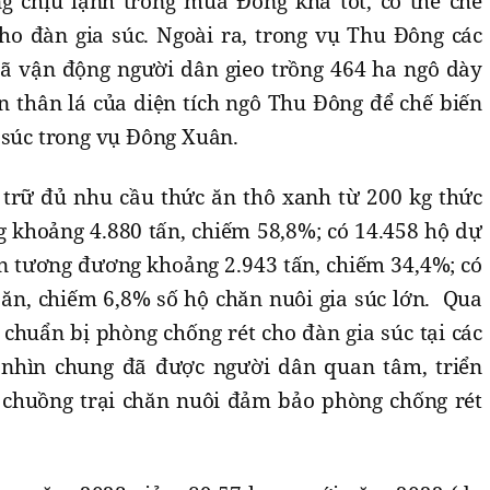
g chịu lạnh trong mùa Đông khá tốt, có thể chế
ho đàn gia súc. Ngoài ra, trong vụ Thu Đông các
đã vận động người dân gieo trồng 464 ha ngô dày
n thân lá của diện tích ngô Thu Đông để chế biến
 súc trong vụ Đông Xuân.
 trữ đủ nhu cầu thức ăn thô xanh từ 200 kg thức
g khoảng 4.880 tấn, chiếm 58,8%; có 14.458 hộ dự
on tương đương khoảng 2.943 tấn, chiếm 34,4%; có
 ăn, chiếm 6,8% số hộ chăn nuôi gia súc lớn. Qua
h chuẩn bị phòng chống rét cho đàn gia súc tại các
, nhìn chung đã được người dân quan tâm, triển
có chuồng trại chăn nuôi đảm bảo phòng chống rét