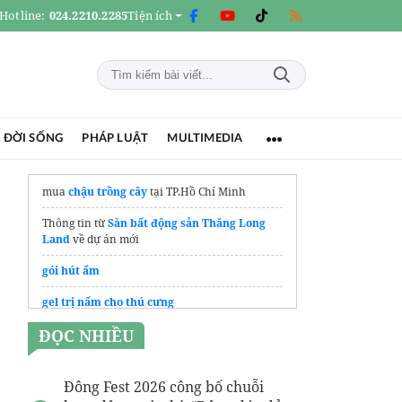
Hotline:
024.2210.2285
Tiện ích
 ĐỜI SỐNG
PHÁP LUẬT
MULTIMEDIA
mua
chậu trồng cây
tại TP.Hồ Chí Minh
Thông tin từ
Sàn bất động sản Thăng Long
Land
về dự án mới
gói hút ẩm
gel trị nấm cho thú cưng
ĐỌC NHIỀU
Địa chỉ mua
Hồ cá bằng thùng xốp
tại AnBi
Nuôi Cá
Đông Fest 2026 công bố chuỗi