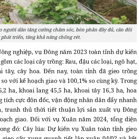
người dân tăng cường chăm sóc, bón phân đầy đủ, cân đối
 phát triển, tăng khả năng chống rét.
ông nghiệp, vụ Đông năm 2023 toàn tỉnh dự kiến
gồm các loại cây trồng: Rau, đậu các loại, ngô hạt,
i tây, cây hoa. Đến nay, toàn tỉnh đã gieo trồng
 so với kế hoạch giao và 100,1% so cùng kỳ. Trong
6,2 ha, khoai lang 45,5 ha, khoai tây 16,3 ha, hoa
g tích cực đôn đốc, vận động nhân dân đẩy nhanh
, tranh thủ thời tiết thuận lợi sản xuất vụ Đông
oạch giao. Đối với vụ Xuân năm 2024, tổng diện
rong đó: Cây lúa: Dự kiến vụ Xuân toàn tỉnh gieo
ụ gieo cấy xung quanh tiết lập xuân 04/02 và kết