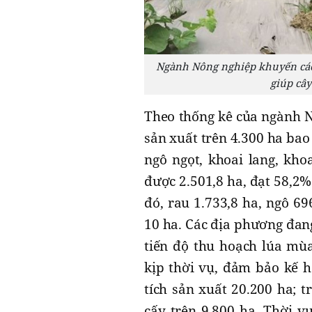
Ngành Nông nghiệp khuyến cáo 
giúp cây
Theo thống kê của ngành N
sản xuất trên 4.300 ha bao 
ngô ngọt, khoai lang, khoa
được 2.501,8 ha, đạt 58,2%
đó, rau 1.733,8 ha, ngô 69
10 ha. Các địa phương đan
tiến độ thu hoạch lúa mùa
kịp thời vụ, đảm bảo kế h
tích sản xuất 20.200 ha; t
cấy trên 9.800 ha. Thời v