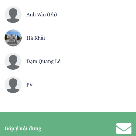
Anh Vân (t/h)
Hà Khải
Đạm Quang Lê
PV
Góp ý nội dung