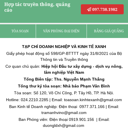
Hợp tác truyền thông, quảng
097.738.1982
cáo
TÒA SOẠN
VĂN PHÒNG ĐẠI DIỆN
BẢNG GIÁ QUẢNG C
TẠP CHÍ DOANH NGHIỆP VÀ KINH TẾ XANH
Giấy phép hoạt động số 598/GP-BTTTT ngày 31/8/2021 của Bộ
Thông tin và Truyền thông
Cơ quan chủ quản:
Hiệp hội Đầu tư xây dựng - dịch vụ nông,
lâm nghiệp Việt Nam
Tổng Biên tập: Ths. Nguyễn Mạnh Thắng
Tổng thư ký tòa soạn: Nhà báo Phạm Văn Bình
Tòa soạn: Số 120, Võ Chí Công, P. Tây Hồ, TP. Hà Nội.
Hotline: 024.2210.2285 | Email: toasoan.kinhtexanh@gmail.com
Ban Kinh tế Doanh nghiệp: Điện thoại 0977.371.166 | Email:
tramanhvino@gmail.com
Ban Phóng viên: Điện thoại 0919.901.156 | Email:
duongldxh@gmail.com