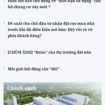
Hiểu thế nào cho đúng về “thời hạn sử dụng” căn
hộ chung cư xây mới ?
Đề xuất cho chủ đầu tư nhận đặt cọc mua nhà
trước khi đủ điều kiện mở bán: Đẩy rủi ro về
phía khách hàng?
[CHÙM ẢNH] “Buồn” của thị trường đất nền
Môi giới bất động sản “đói”
Chính sách