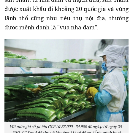
được xuất khẩu đi khoảng 20 quốc gia và vùng
lãnh thổ cũng như tiêu thụ nội địa, thường
được mệnh danh là "vua nha đam".
Với mức giá cổ phiếu GCP từ 33.000 - 34.900 đồng/cp từ ngày 25 -
30/7, GC Food đã thu về khoảng 214 tỷ đồng. (Ảnh minh hoạ)