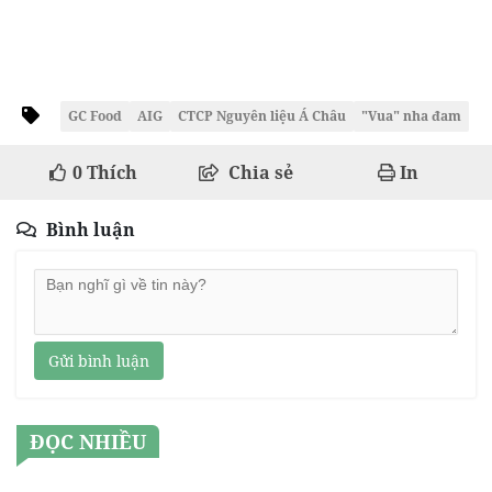
GC Food
AIG
CTCP Nguyên liệu Á Châu
"Vua" nha đam
0
Thích
Chia sẻ
In
Bình luận
Gửi bình luận
ĐỌC NHIỀU