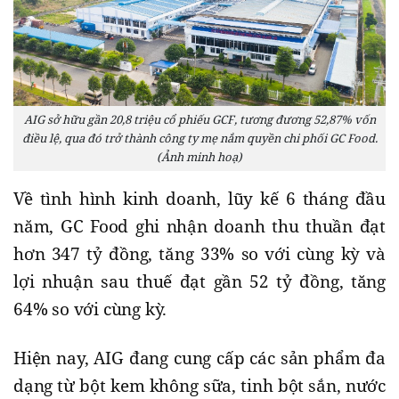
AIG sở hữu gần 20,8 triệu cổ phiếu GCF, tương đương 52,87% vốn
điều lệ, qua đó trở thành công ty mẹ nắm quyền chi phối GC Food.
(Ảnh minh hoạ)
Về tình hình kinh doanh, lũy kế 6 tháng đầu
năm, GC Food ghi nhận doanh thu thuần đạt
hơn 347 tỷ đồng, tăng 33% so với cùng kỳ và
lợi nhuận sau thuế đạt gần 52 tỷ đồng, tăng
64% so với cùng kỳ.
Hiện nay, AIG đang cung cấp các sản phẩm đa
dạng từ bột kem không sữa, tinh bột sắn, nước