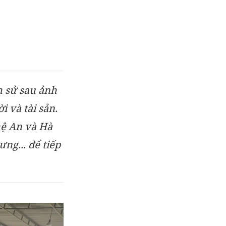
h sử sau ảnh
 và tài sản.
hệ An và Hà
ng... để tiếp