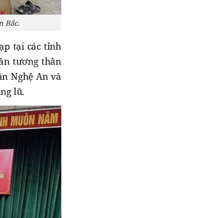
n Bắc.
p tại các tỉnh
hần tương thân
dân Nghệ An và
ng lũ.