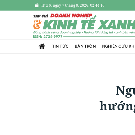
Thứ 6, ngày 7 tháng 8, 2026, 02:44:12
TIN TỨC
BÀN TRÒN
NGHIÊN CỨU K
Ng
hướng