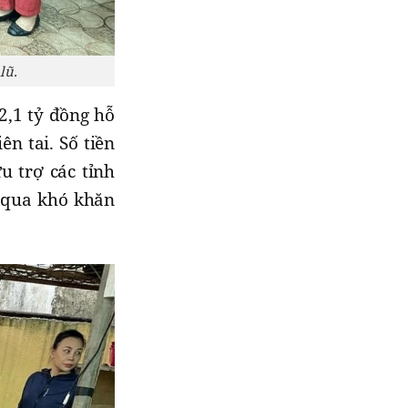
lũ.
2,1 tỷ đồng hỗ
ên tai. Số tiền
u trợ các tỉnh
 qua khó khăn