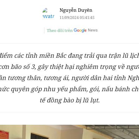
Nguyễn Duyên
11/09/2024 05:41:45
Theo dõi trên
điểm các tỉnh miền Bắc đang trải qua trận lũ lịc
ơn bão số 3, gây thiệt hại nghiêm trọng về người
hần tương thân, tương ái, người dân hai tỉnh Ng
hức quyên góp nhu yếu phẩm, gói, nấu bánh chư
tế đồng bào bị lũ lụt.