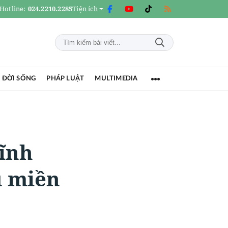
Hotline:
024.2210.2285
Tiện ích
 ĐỜI SỐNG
PHÁP LUẬT
MULTIMEDIA
ĩnh
ũ miền