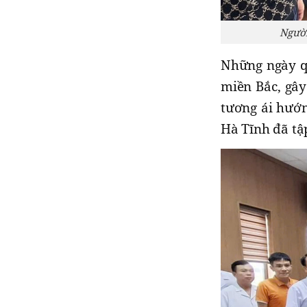
Người
Những ngày qu
miền Bắc, gây
tương ái hướn
Hà Tĩnh đã tậ