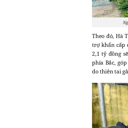
Ng
Theo đó, Hà T
trợ khẩn cấp c
2,1 tỷ đồng s
phía Bắc, gó
do thiên tai gâ