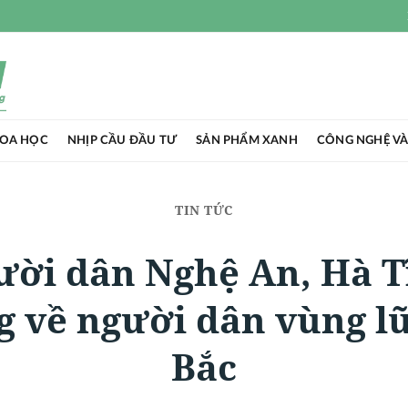
HOA HỌC
NHỊP CẦU ĐẦU TƯ
SẢN PHẨM XANH
CÔNG NGHỆ VÀ
TIN TỨC
ười dân Nghệ An, Hà T
 về người dân vùng l
Bắc