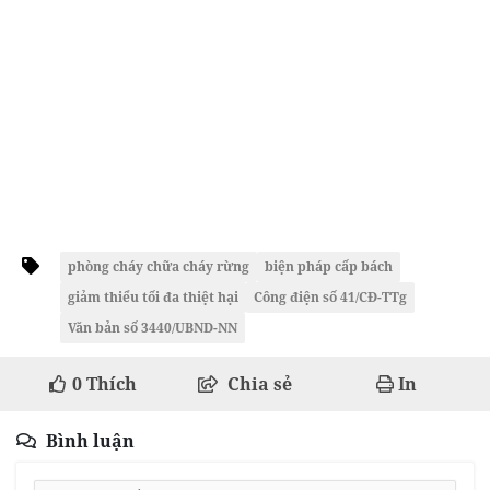
phòng cháy chữa cháy rừng
biện pháp cấp bách
giảm thiểu tối đa thiệt hại
Công điện số 41/CĐ-TTg
Văn bản số 3440/UBND-NN
0
Thích
Chia sẻ
In
Bình luận