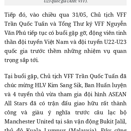
U23 quốc gia (Ảnh: VFF).
Tiếp đó, vào chiều qua 31/05, Chủ tịch VFF
Trần Quốc Tuấn và Tổng Thư ký VFF Nguyễn
Văn Phú tiếp tục có buổi gặp gỡ, động viên tinh
thần đội tuyển Việt Nam và đội tuyển U22-U23
quốc gia trước thềm những nhiệm vụ quan
trọng sắp tới.
Tại buổi gặp, Chủ tịch VFF Trần Quốc Tuấn đã
chúc mừng HLV Kim Sang Sik, Ban Huấn luyện
và 4 tuyển thủ vừa tham gia đội hình ASEAN
All Stars đã có trận đấu giao hữu rất thành
công và giàu ý nghĩa trước câu lạc bộ
Manchester United tại sân vận động Bukit Jalil,
thủ đô Kuala Lumpur (Malaysia). Đây cũng