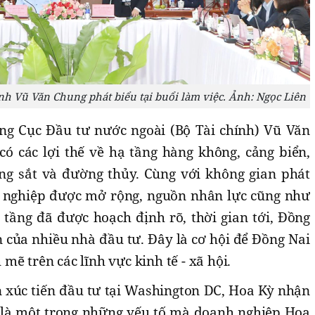
nh Vũ Văn Chung phát biểu tại buổi làm việc. Ảnh: Ngọc Liên
ởng Cục Đầu tư nước ngoài (Bộ Tài chính) Vũ Văn
có các lợi thế về hạ tầng hàng không, cảng biển,
ng sắt và đường thủy. Cùng với không gian phát
g nghiệp được mở rộng, nguồn nhân lực cũng như
ạ tầng đã được hoạch định rõ, thời gian tới, Đồng
 của nhiều nhà đầu tư. Đây là cơ hội để Đồng Nai
ẽ trên các lĩnh vực kinh tế - xã hội.
n xúc tiến đầu tư tại Washington DC, Hoa Kỳ nhận
 là một trong những yếu tố mà doanh nghiệp Hoa