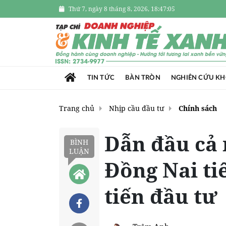
Thứ 7, ngày 8 tháng 8, 2026, 18:47:07
TIN TỨC
BÀN TRÒN
NGHIÊN CỨU K
Trang chủ
Nhịp cầu đầu tư
Chính sách
Dẫn đầu cả 
BÌNH
LUẬN
Đồng Nai ti
tiến đầu tư