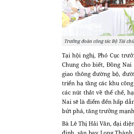
Trưởng đoàn công tác Bộ Tài chí
Tại hội nghị, Phó Cục trư
Chung cho biết, Đồng Nai 
giao thông đường bộ, đườ
triển hạ tầng các khu côn
các nút thắt về thể chế, h
Nai sẽ là điểm đến hấp dẫn
bứt phá, tăng trưởng mạnh m
Bà Lê Thị Hải Vân, đại diệ
định, sân bay Long Thành