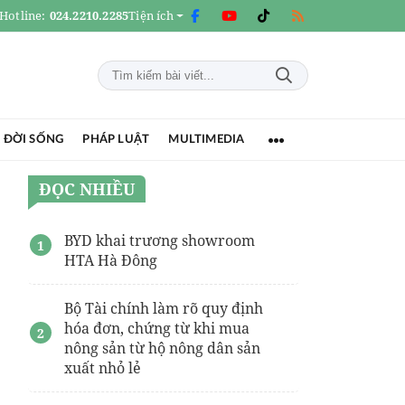
Hotline:
024.2210.2285
Tiện ích
 ĐỜI SỐNG
PHÁP LUẬT
MULTIMEDIA
ĐỌC NHIỀU
BYD khai trương showroom
HTA Hà Đông
Bộ Tài chính làm rõ quy định
hóa đơn, chứng từ khi mua
nông sản từ hộ nông dân sản
xuất nhỏ lẻ