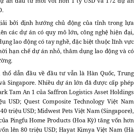
dự án đầu tư mới với hơn 1 tỷ USD và 172 dự án
D.
iải bởi định hướng chủ động của tỉnh trong lựa
ên các dự án có quy mô lớn, công nghệ hiện đại,
dụng lao động có tay nghề, đặc biệt thuộc lĩnh vực
thời hạn chế dự án nhỏ, thâm dụng lao động và có
ường.
h thổ dẫn đầu về đầu tư vẫn là Hàn Quốc, Trung
và Singapore. Nhiều dự án lớn đã được cấp phép
ark Tam An 1 của Saffron Logistics Asset Holdings
riệu USD; Quest Composite Technology Việt Nam
40 triệu USD; Midwest Pets Việt Nam (Singapore),
 của Pingfu Home Products (Hoa Kỳ) tăng vốn hơn
 vốn lên 80 triệu USD; Hayat Kimya Việt Nam (Hà