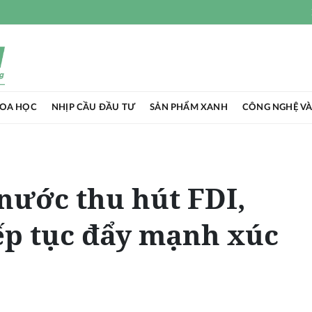
HOA HỌC
NHỊP CẦU ĐẦU TƯ
SẢN PHẨM XANH
CÔNG NGHỆ VÀ
nước thu hút FDI,
ếp tục đẩy mạnh xúc