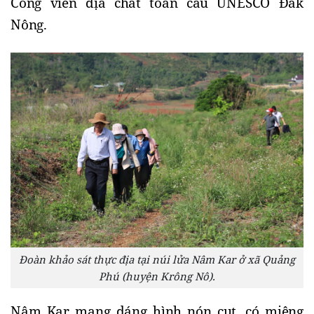
Công viên địa chất toàn cầu UNESCO Đắk 
Nông.
Đoàn khảo sát thực địa tại núi lửa Nâm Kar ở xã Quảng
Phú (huyện Krông Nô).
Nâm Kar mang dáng hình nón cụt, có miệng 