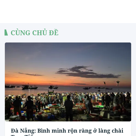
CÙNG CHỦ ĐỀ
Đà Nẵng: Bình minh rộn ràng ở làng chài