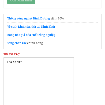
Gửi bình luận
Thông cóng nghẹt Bình Dương
giảm 30%
Vệ sinh kính tòa nhà tại Ninh Bình
Bảng báo giá hóa chất công nghiệp
song chan rac
chính hãng
Thông cống nghẹt quận 2
giá rẻ
TIN TÀI TRỢ
Thông tin từ
Sàn bất động sản Thăng Long Land
về dự án mới
Giá Xe Vf7
đơn vị
hút hầm cầu quận Tân Phú
uy tín, bảo hành 5 năm
gói hút ẩm
Xử lý nước thải tại Tphcm
dịch vụ
thông tắc cống tại vinh
hút hầm cầu
Uy Tín Giá Rẻ