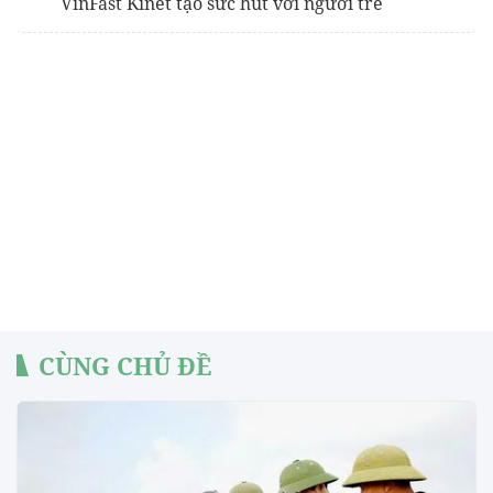
VinFast Kinet tạo sức hút với người trẻ
CÙNG CHỦ ĐỀ