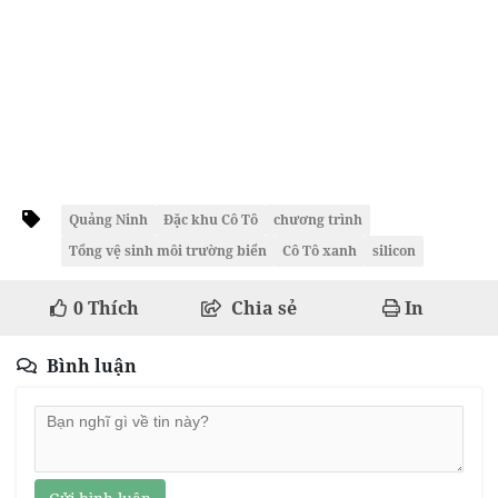
Quảng Ninh
Đặc khu Cô Tô
chương trình
Tổng vệ sinh môi trường biển
Cô Tô xanh
silicon
0
Thích
Chia sẻ
In
Bình luận