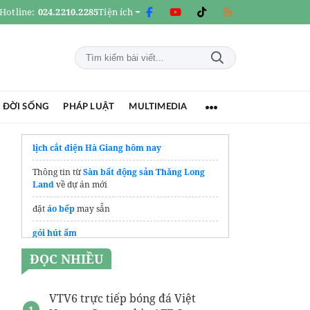
Hotline:
024.2210.2285
Tiện ích
 ĐỜI SỐNG
PHÁP LUẬT
MULTIMEDIA
lịch cắt điện Hà Giang hôm nay
Thông tin từ
Sàn bất động sản Thăng Long
Land
về dự án mới
đặt
áo bếp
may sẵn
gói hút ẩm
ĐỌC NHIỀU
Công ty Thu mua phế liệu 24h Tuấn Lộc
In Việt Dũng là
xưởng in túi giấy
chuyên
nghiệp tại Hà Nội
VTV6 trực tiếp bóng đá Việt