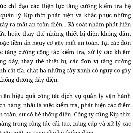
húc chỉ
đ
ạo các
Đ
iện lực tăng cường kiểm tra hệ
 quản lý. Kịp thời phát hiện và khắc phục những
ảy ra mất an toàn điện... Rà soát nhằm phát hiện
ữa hoặc thay thế những thiết bị điện không đảm
oặc tiềm ẩn nguy cơ gây mất an toàn. Tại các đơn
ệc tăng cường công tác kiểm tra, xử lý các khiếm
g dây, thay thế thiết bị, các
đơ
n vị tăng cường
ành cắt tỉa, chặt hạ những cây xanh có nguy cơ gãy
thống đường dây điện.
hiện hiệu quả công tác dịch vụ quản lý vận hành
 hàng, nhất là việc kiểm tra, phát hiện các điểm
 toàn, sự cố hệ thống điện. Công ty cũng Kịp thời
ng trong công tác cải tạo, nâng cấp và xử lý các
ơ gây mất an toàn cho hệ thống điện.