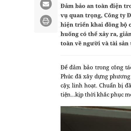
Đảm bảo an toàn điện t
vụ quan trọng, Công ty 
hiện triển khai đồng bộ 
huống có thể xảy ra, giả
toàn về người và tài sả
Đ
ể
đ
ảm bảo trong công tá
Phúc
đ
ã xây dựng ph
ươ
ng
cậy, linh hoạt. Chuẩn bị
đ
tiện…kịp thời khắc phục m