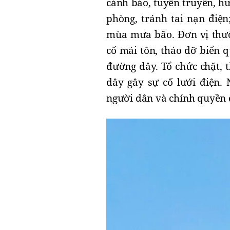
cảnh báo, tuyên truyền, 
phòng, tránh tai nạn điện
mùa mưa bão.
Đơ
n vị th
cố mái tôn, tháo dỡ biển q
đường dây. Tổ chức chặt, 
dây gây sự cố lưới điện. 
người dân và chính quyền 