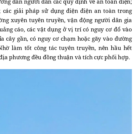
hướng dẫn người dân các quy
đ
ịnh về an toàn
đ
iện;
; các giải pháp sử dụng điện điện an toàn trong
ường xuyên tuyên truyền, vận động người dân gia
uảng cáo, các vật dụng ở vị trí có nguy c
ơ
đ
ổ vào
tỉa cây gần, có nguy cơ chạm hoặc gãy vào đường
Nhờ làm tốt công tác tuyên truyền, nên hầu hết
địa phương đều đồng thuận và tích cực phối hợp.