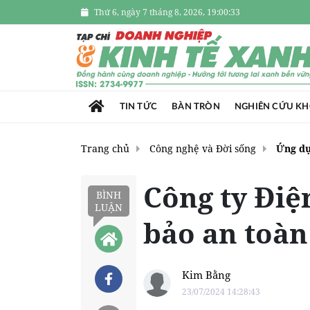
Thứ 6, ngày 7 tháng 8, 2026, 19:00:35
TIN TỨC
BÀN TRÒN
NGHIÊN CỨU K
Trang chủ
Công nghệ và Đời sống
Ứng d
Công ty Đi
BÌNH
LUẬN
bảo an toà
Kim Bằng
23/07/2024 14:28:43