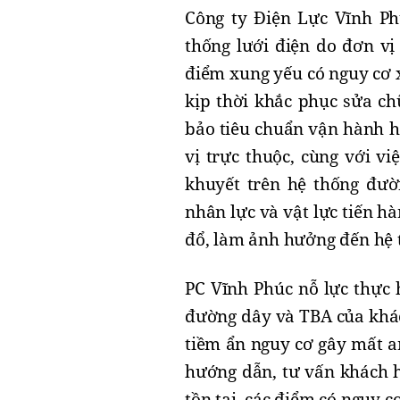
Công ty Điện Lực Vĩnh P
thống l
ư
ới
đ
iện do
đơ
n vị
điểm xung yếu có nguy cơ x
kịp thời khắc phục sửa ch
bảo tiêu chuẩn vận hành h
vị trực thuộc, cùng với vi
khuyết trên hệ thống đườn
nhân lực và vật lực tiến h
đổ, làm ảnh hưởng đến hệ 
PC Vĩnh Phúc nỗ lực thực 
đường dây và TBA của khách
tiềm ẩn nguy cơ gây mất an
hướng dẫn, tư vấn khách hà
tồn tại, các điểm có nguy c