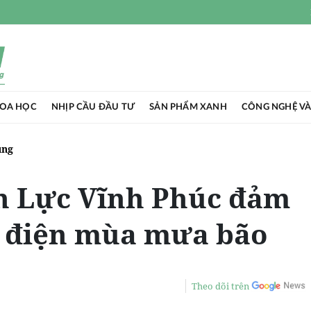
HOA HỌC
NHỊP CẦU ĐẦU TƯ
SẢN PHẨM XANH
CÔNG NGHỆ VÀ
ụng
ện Lực Vĩnh Phúc đảm
n điện mùa mưa bão
Theo dõi trên