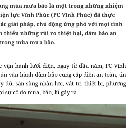
rong mùa mưa bão là một trong những nhiệm
Điện lực Vĩnh Phúc (PC Vĩnh Phúc) đã thực
các giải pháp, chủ động ứng phó với mọi tình
m thiểu những rủi ro thiệt hại, đảm bảo an
n trong mùa mưa bão.
c vận hành l
ư
ới
đ
iện, ngay từ
đ
ầu n
ă
m, PC Vĩnh
 án vận hành
đ
ảm bảo cung cấp
đ
iện an toàn, tin
ầy
đ
ủ, sẵn sàng nhân lực, vật t
ư
, thiết bị, ph
ươ
ng
ọi sự cố do m
ư
a, bão, lũ gây ra.